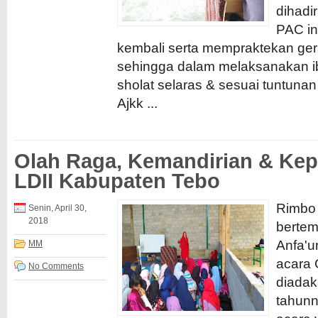
dihadi
PAC in
kembali serta mempraktekan ger
sehingga dalam melaksanakan 
sholat selaras & sesuai tuntunan
Ajkk ...
Olah Raga, Kemandirian & Kep
LDII Kabupaten Tebo
Rimbo 
Senin, April 30,
2018
bertem
Anfa'u
MM
acara 
No Comments
diadak
tahunn