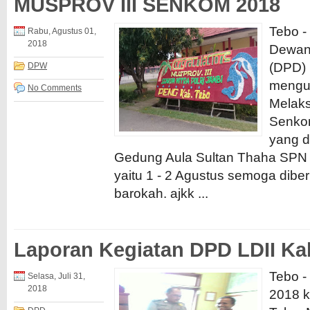
MUSPROV III SENKOM 2018
Tebo -
Rabu, Agustus 01,
2018
Dewan
(DPD) 
DPW
mengu
No Comments
Melaks
Senkom
yang d
Gedung Aula Sultan Thaha SPN 
yaitu 1 - 2 Agustus semoga dibe
barokah. ajkk ...
Laporan Kegiatan DPD LDII Ka
Tebo -
Selasa, Juli 31,
2018
2018 k