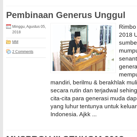
Pembinaan Generus Unggul
Rimbo 
Minggu, Agustus 05,
2018
2018 U
sumbe
MM
mumpu
2 Comments
senan
genera
mempu
mandiri, berilmu & berakhlak muli
secara rutin dan terjadwal sehi
cita-cita para generasi muda dap
yang luhur tentunya untuk kelua
Indonesia. Ajkk ...