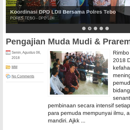
Koordinasi DPD LDII Bersama Polres Tebo
PORES TEBO - DPD LDII
Pengajian Muda Mudi & Prarem
Rimbo 
Senin, Agustus 06,
2018
2018 
kefah
MM
mening
No Comments
pemuda
bidang
senan
pembinaan secara intensif setia
para pemuda mempunyai ilmu, a
mandiri. Ajkk ...