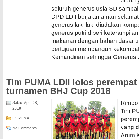
acara 
seluruh generus usia SD sampai 
DPD LDII berjalan aman selamat
generus laki-laki diadakan kompe
generus putri diberi keterampi
makanan dengan bahan dasar ubi
bertujuan membangun kekompak
Kemandirian sehingga Generus..
Tim PUMA LDII lolos perempat 
turnamen BHJ Cup 2018
Rimbo 
Sabtu, April 28,
2018
Tim PU
peremp
FC.PUMA
yang d
No Comments
Arum K