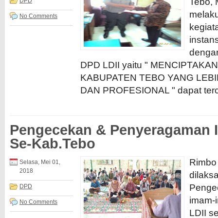
Tebo, 
DPD
melak
No Comments
kegiat
instan
dengan
DPD LDII yaitu " MENCIPTAKA
KABUPATEN TEBO YANG LEBIH
DAN PROFESIONAL " dapat tercap
Pengecekan & Penyeragaman 
Se-Kab.Tebo
Rimbo 
Selasa, Mei 01,
2018
dilaks
Penge
DPD
imam-i
No Comments
LDII s