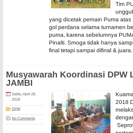
Tim P
unggul
yang dicetak pemain Puma atas 
gol perdana selama turnamen be
puma, karena sebelumnya PUMA
Pinalti. Smoga tidak hanya sam
final tetapi sampai difinal & juara. 
Musyawarah Koordinasi DPW L
JAMBI
Kuaman
Sabtu, April 28,
2018
2018 
melaks
DPW
denga
No Comments
Seprov
perte