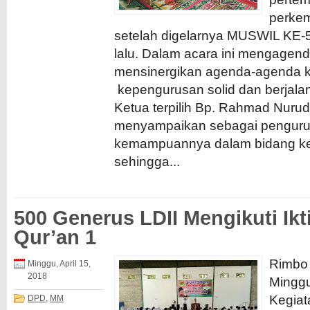
perkem
setelah digelarnya MUSWIL KE-5
lalu. Dalam acara ini mengagen
mensinergikan agenda-agenda 
kepengurusan solid dan berjala
Ketua terpilih Bp. Rahmad Nuru
menyampaikan sebagai penguru
kemampuannya dalam bidang ke
sehingga...
500 Generus LDII Mengikuti Ikt
Qur’an 1
Rimbo 
Minggu, April 15,
2018
Minggu
Kegiat
DPD
,
MM