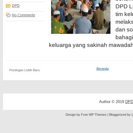
DPD L
DPD
tim ke
No Comments
melaks
dan so
bahagi
keluarga yang sakinah mawadah
Beranda
Postingan Lebih Baru
Author © 2019
DPD
Design by Free
WP Themes
| Bloggerized by