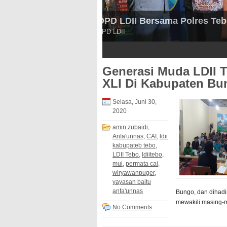
Kakan Kesbangpol Tebo Sug
Pererat Silaturahim
Kakan Kesbangpol Bersama Ketua - P
3
4
5
Generasi Muda LDII T
XLI Di Kabupaten Bu
Selasa, Juni 30,
2020
amin zubaidi
,
Anfa'unnas
,
CAI
,
ldii
kabupateb tebo
,
LDII Tebo
,
ldiitebo
,
mui
,
permata cai
,
wiryawanpuger
,
yayasan baitu
anfa'unnas
Bungo, dan dihadi
mewakili masing-ma
No Comments