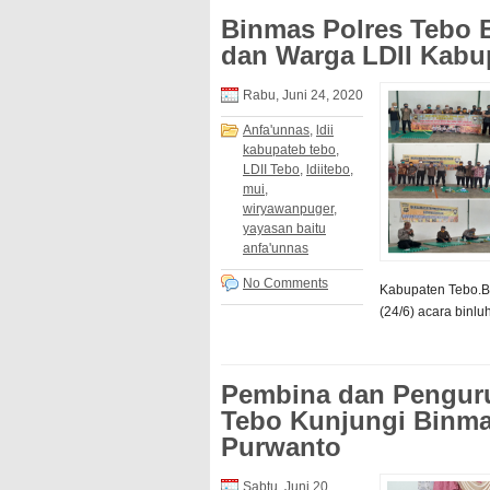
Binmas Polres Tebo 
dan Warga LDII Kabu
Rabu, Juni 24, 2020
Anfa'unnas
,
ldii
kabupateb tebo
,
LDII Tebo
,
ldiitebo
,
mui
,
wiryawanpuger
,
yayasan baitu
anfa'unnas
No Comments
Kabupaten Tebo.Be
(24/6) acara binluh
Pembina dan Penguru
Tebo Kunjungi Binm
Purwanto
Sabtu, Juni 20,