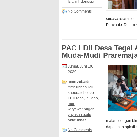
Islam Indonesia
No Comments
supaya tetap menja
Purwanto. Dalam k
PAC LDII Desa Tegal 
Muda-Mudi Praremaj
Jumat, Juni 19,
2020
amin zubaidi
,
Anfa'unnas
,
ldii
kabupateb tebo
,
LDII Tebo
,
ldiitebo
,
mui
,
wiryawanpuger
,
yayasan baitu
anfa'unnas
malam dengan bim
dapat meningkatka
No Comments