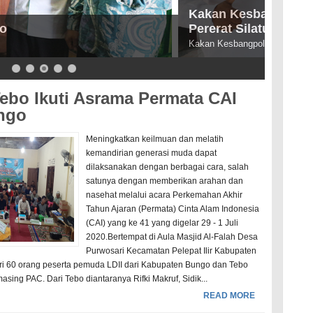
iarto, SP Terima Audiensi LDII Guna
embina DPD LDII Tebo
ebo Ikuti Asrama Permata CAI
ngo
Meningkatkan keilmuan dan melatih
kemandirian generasi muda dapat
dilaksanakan dengan berbagai cara, salah
satunya dengan memberikan arahan dan
nasehat melalui acara Perkemahan Akhir
Tahun Ajaran (Permata) Cinta Alam Indonesia
(CAI) yang ke 41 yang digelar 29 - 1 Juli
2020.Bertempat di Aula Masjid Al-Falah Desa
Purwosari Kecamatan Pelepat Ilir Kabupaten
ri 60 orang peserta pemuda LDII dari Kabupaten Bungo dan Tebo
sing PAC. Dari Tebo diantaranya Rifki Makruf, Sidik...
READ MORE