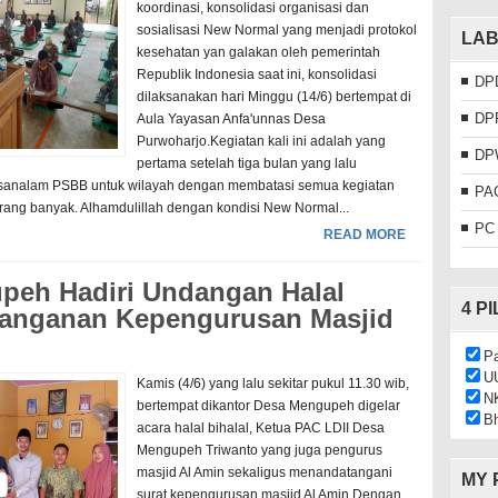
koordinasi, konsolidasi organisasi dan
sosialisasi New Normal yang menjadi protokol
LAB
kesehatan yan galakan oleh pemerintah
Republik Indonesia saat ini, konsolidasi
DP
dilaksanakan hari Minggu (14/6) bertempat di
DP
Aula Yayasan Anfa'unnas Desa
Purwoharjo.Kegiatan kali ini adalah yang
DP
pertama setelah tiga bulan yang lalu
sanalam PSBB untuk wilayah dengan membatasi semua kegiatan
PA
rang banyak. Alhamdulillah dengan kondisi New Normal...
PC
READ MORE
peh Hadiri Undangan Halal
4 P
tanganan Kepengurusan Masjid
Pa
U
Kamis (4/6) yang lalu sekitar pukul 11.30 wib,
N
bertempat dikantor Desa Mengupeh digelar
Bh
acara halal bihalal, Ketua PAC LDII Desa
Mengupeh Triwanto yang juga pengurus
masjid Al Amin sekaligus menandatangani
MY 
surat kepengurusan masjid Al Amin.Dengan