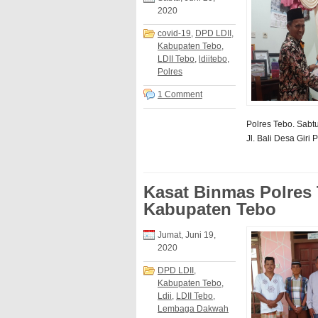
2020
covid-19
,
DPD LDII
,
Kabupaten Tebo
,
LDII Tebo
,
ldiitebo
,
Polres
1 Comment
Polres Tebo. Sabt
Jl. Bali Desa Giri 
Kasat Binmas Polres
Kabupaten Tebo
Jumat, Juni 19,
2020
DPD LDII
,
Kabupaten Tebo
,
Ldii
,
LDII Tebo
,
Lembaga Dakwah