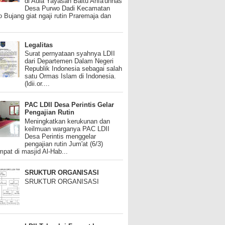
di Aula Yayasan Baitu Anfa'unnas
Desa Purwo Dadi Kecamatan
 Bujang giat ngaji rutin Praremaja dan
Legalitas
Surat pernyataan syahnya LDII
dari Departemen Dalam Negeri
Republik Indonesia sebagai salah
satu Ormas Islam di Indonesia.
(ldii.or....
PAC LDII Desa Perintis Gelar
Pengajian Rutin
Meningkatkan kerukunan dan
keilmuan warganya PAC LDII
Desa Perintis menggelar
pengajian rutin Jum'at (6/3)
mpat di masjid Al-Hab...
SRUKTUR ORGANISASI
SRUKTUR ORGANISASI