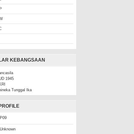
P
W
C
ILAR KEBANGSAAN
ncasila
UD 1945
KRI
ineka Tunggal Ika
PROFILE
P09
Unknown