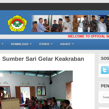
WELCOME TO OFFICIAL WEBSIT
»
»
»
»
S
DOWNLOAD
OTHER
ABOUT
n Sumber Sari Gelar Keakraban
SOS
PEN