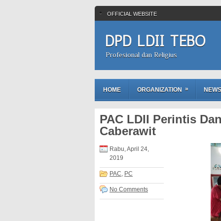
OFFICIAL WEBSITE
DPD LDII TEBO
Profesional dan Religius
»
HOME
ORGANIZATION
NEW
PAC LDII Perintis Da
Caberawit
Rabu, April 24,
2019
PAC
,
PC
No Comments