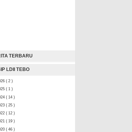
ITA TERBARU
IP LDII TEBO
026
( 2 )
025
( 1 )
024
( 14 )
023
( 25 )
022
( 12 )
021
( 19 )
020
( 46 )