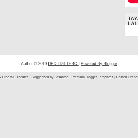
TAY
LAL
Author © 2019
DPD LDII TEBO
|
Powered By
Blogger
y Free
WP Themes
| Bloggerized by
Lasantha
-
Premium Blogger Templates
|
Hosted Excha