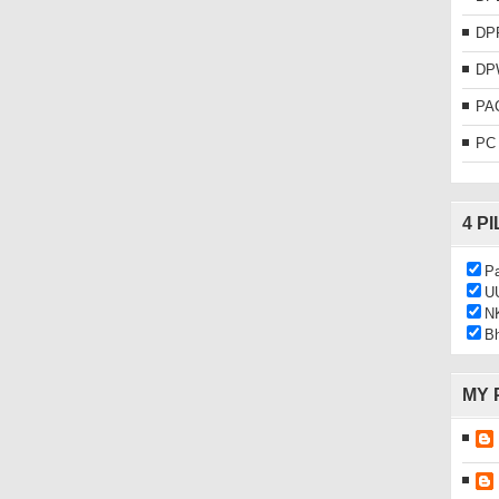
DP
DP
PA
PC
4 P
Pa
U
N
Bh
MY 