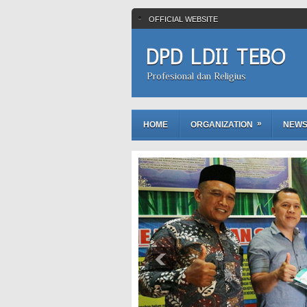
OFFICIAL WEBSITE
DPD LDII TEBO
Profesional dan Religius
»
HOME
ORGANIZATION
NEW