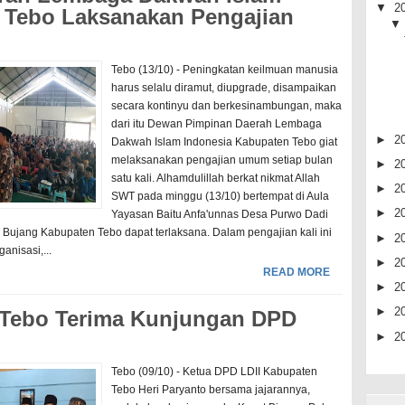
▼
2
 Tebo Laksanakan Pengajian
Tebo (13/10) - Peningkatan keilmuan manusia
harus selalu diramut, diupgrade, disampaikan
secara kontinyu dan berkesinambungan, maka
dari itu Dewan Pimpinan Daerah Lembaga
►
2
Dakwah Islam Indonesia Kabupaten Tebo giat
melaksanakan pengajian umum setiap bulan
►
2
satu kali. Alhamdulillah berkat nikmat Allah
►
2
SWT pada minggu (13/10) bertempat di Aula
►
2
Yayasan Baitu Anfa'unnas Desa Purwo Dadi
ujang Kabupaten Tebo dapat terlaksana. Dalam pengajian kali ini
►
2
ganisasi,...
►
2
READ MORE
►
2
►
2
 Tebo Terima Kunjungan DPD
►
2
Tebo (09/10) - Ketua DPD LDII Kabupaten
Tebo Heri Paryanto bersama jajarannya,