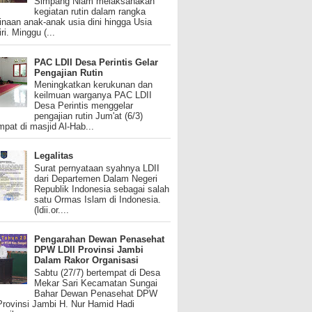
Simpang Niam melaksanakan
kegiatan rutin dalam rangka
naan anak-anak usia dini hingga Usia
ri. Minggu (...
PAC LDII Desa Perintis Gelar
Pengajian Rutin
Meningkatkan kerukunan dan
keilmuan warganya PAC LDII
Desa Perintis menggelar
pengajian rutin Jum'at (6/3)
mpat di masjid Al-Hab...
Legalitas
Surat pernyataan syahnya LDII
dari Departemen Dalam Negeri
Republik Indonesia sebagai salah
satu Ormas Islam di Indonesia.
(ldii.or....
Pengarahan Dewan Penasehat
DPW LDII Provinsi Jambi
Dalam Rakor Organisasi
Sabtu (27/7) bertempat di Desa
Mekar Sari Kecamatan Sungai
Bahar Dewan Penasehat DPW
Provinsi Jambi H. Nur Hamid Hadi