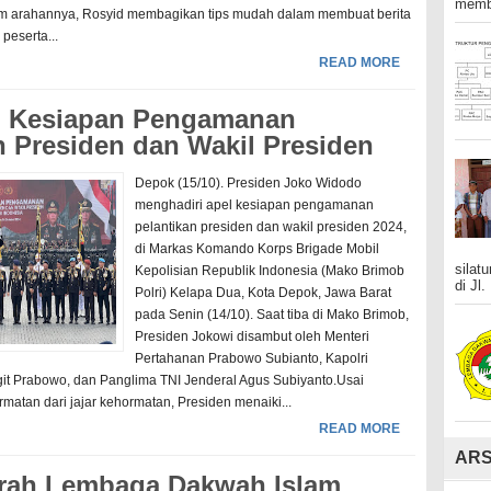
membe
lam arahannya, Rosyid membagikan tips mudah dalam membuat berita
peserta...
READ MORE
el Kesiapan Pengamanan
Presiden dan Wakil Presiden
Depok (15/10). Presiden Joko Widodo
menghadiri apel kesiapan pengamanan
pelantikan presiden dan wakil presiden 2024,
di Markas Komando Korps Brigade Mobil
silat
Kepolisian Republik Indonesia (Mako Brimob
di Jl.
Polri) Kelapa Dua, Kota Depok, Jawa Barat
pada Senin (14/10). Saat tiba di Mako Brimob,
Presiden Jokowi disambut oleh Menteri
Pertahanan Prabowo Subianto, Kapolri
igit Prabowo, dan Panglima TNI Jenderal Agus Subiyanto.Usai
atan dari jajar kehormatan, Presiden menaiki...
READ MORE
ARS
rah Lembaga Dakwah Islam