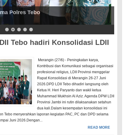
iarto, SP Terima Audiensi LDII Guna
embina DPD LDII Tebo
DII Tebo hadiri Konsolidasi LDII
Merangin (27/6) - Peningkatan karya,
Kontribusi dan Komunikasi sebagai organisasi
profesional religius, LDII Provinsi menggelar
Rapat Konsolidasi di Merangin 26-27 Juni
2026.DPD LDII Tebo dihadiri langsung oleh
Ketua H. Heri Paryanto dan wakil ketua
Muhammad Mukhsin Al Aziz. Agenda DPW LDII
Provinsi Jambi ini rutin dilaksanakan setahun
dua kali.Dalam kesempatan konsolidasi ini
en Tebo menyerahkan laporan kegiatan PAC, PC dan DPD selama
ampai Juni 2026.Dengan...
READ MORE