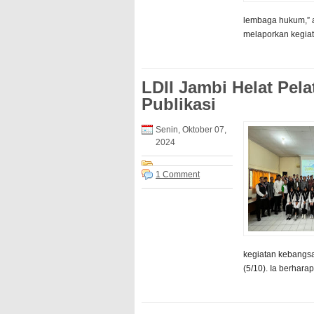
lembaga hukum,” a
melaporkan kegiat
LDII Jambi Helat Pela
Publikasi
Senin, Oktober 07,
2024
1 Comment
kegiatan kebangsa
(5/10). Ia berhara