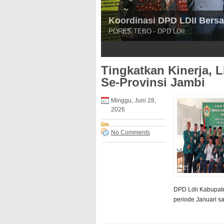
Kakan Kesbangpol Tebo Sug
Pererat Silaturahim
Kakan Kesbangpol Bersama Ketua - P
3
4
5
Tingkatkan Kinerja, L
Se-Provinsi Jambi
Minggu, Juni 28,
2026
No Comments
DPD Ldii Kabupat
periode Januari s