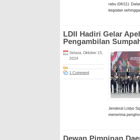
rabu (06/11). Da
kegiatan sehingga 
LDII Hadiri Gelar Ap
Pengambilan Sumpah 
Selasa, Oktober 15,
2024
1 Comment
Jenderal Listyo S
menerima penghorm
Dewan Pimpinan Dae