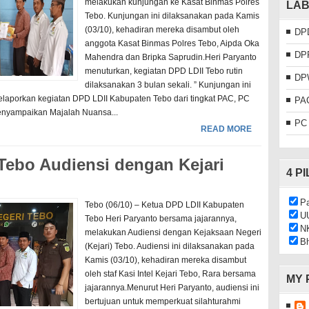
melakukan kunjungan ke Kasat Binmas Polres
LAB
Tebo. Kunjungan ini dilaksanakan pada Kamis
(03/10), kehadiran mereka disambut oleh
DP
anggota Kasat Binmas Polres Tebo, Aipda Oka
DP
Mahendra dan Bripka Saprudin.Heri Paryanto
menuturkan, kegiatan DPD LDII Tebo rutin
DP
dilaksanakan 3 bulan sekali. ” Kunjungan ini
elaporkan kegiatan DPD LDII Kabupaten Tebo dari tingkat PAC, PC
PA
enyampaikan Majalah Nuansa...
PC
READ MORE
Tebo Audiensi dengan Kejari
4 P
Pa
Tebo (06/10) – Ketua DPD LDII Kabupaten
U
Tebo Heri Paryanto bersama jajarannya,
N
melakukan Audiensi dengan Kejaksaan Negeri
Bh
(Kejari) Tebo. Audiensi ini dilaksanakan pada
Kamis (03/10), kehadiran mereka disambut
oleh staf Kasi Intel Kejari Tebo, Rara bersama
MY 
jajarannya.Menurut Heri Paryanto, audiensi ini
bertujuan untuk memperkuat silahturahmi