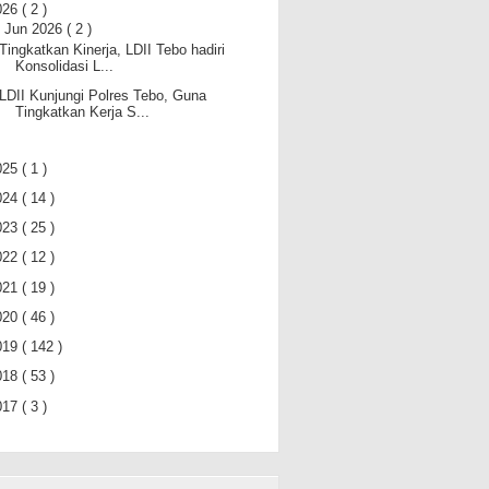
026
( 2 )
▼
Jun 2026
( 2 )
Tingkatkan Kinerja, LDII Tebo hadiri
Konsolidasi L...
LDII Kunjungi Polres Tebo, Guna
Tingkatkan Kerja S...
025
( 1 )
024
( 14 )
023
( 25 )
022
( 12 )
021
( 19 )
020
( 46 )
019
( 142 )
018
( 53 )
017
( 3 )