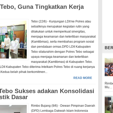
 Tebo, Guna Tingkatkan Kerja
Tebo (22/6) - Kunjungan LDII ke Polres atau
sebaliknya merupakan kegiatan rutin yang
dilakukan untuk memperkuat sinergitas,
menjaga keamanan dan ketertiban masyarakat
(Kamtibmas), serta membahas program sosial
dan pendataan ormas.DPD LDII Kabupaten
BER
Tebo silaturahim dengan Polres Tebo sebagai
upaya menjaga keamanan dan ketertiban
masyarakat (Kamtibmas) di Kabupaten Tebo.
I Kabupaten Tebo diterima Intelkam Polres Tebo di ruang kerjanya
.Kedua belah pihak berkomitmen...
READ MORE
Rimbo
Mu...
Tebo Sukses adakan Konsolidasi
stik Dasar
Rimbo Bujang (9/6) - Dewan Pimpinan Daerah
(DPD) Lembaga Dakwah Islam Indonesia