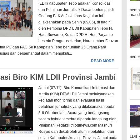
(LDII) Kabupaten Tebo adakan Konsolidasi
dan Pelatihan Jurnalistik Dasar bertempat di
pembi
mandi
Gedung BLK Anfa Un’nas.Kegiatan ini
dilaksanakan pada Senin (09/06), di hadiri
oleh Pembina DPD LDII Kabupaten Tebo H.
Hadi Suwarno, Ketua DPD H. Heri Paryanto
beserta Pengurus Harian, Narasumber Fauzan
Ketua PC dan PAC Se Kabupaten Tebo berjumlah 25 Orang.Para
tusias dan bersemangat dalam mengikuti...
berte
READ MORE
asi Biro KIM LDII Provinsi Jambi
Jambi (07/11). Biro Komunikasi Informasi dan
Media (KIM) DPW LDII Jambi melaksanakan
kegiatan monitoring dan evaluasi hasil
pelatihan jurnalistik yang dilaksanakan pada
5-6 Oktober lalu. Acara yang berlangsung
secara hybrid tersebut dipandu langsung oleh
Pimpinan Redaksi triloginews.com Mashuri
Rosyid dan diikuti oleh alumni pelatihan dari
LDII 
setiap Kabupaten/kota se-Provinsi Jambi pada