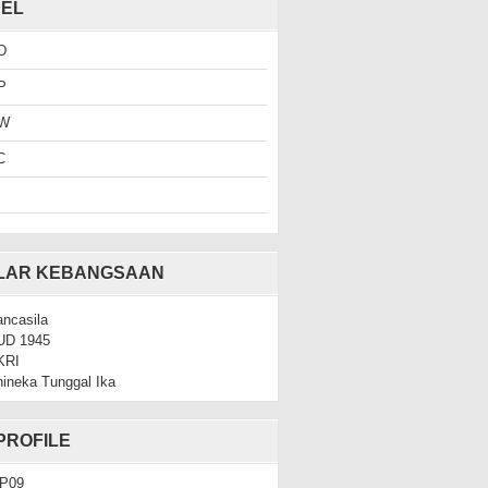
EL
D
P
W
C
ILAR KEBANGSAAN
ncasila
UD 1945
KRI
ineka Tunggal Ika
PROFILE
P09