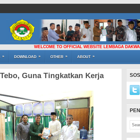
WELCOME TO OFFICIAL WEBSITE LEMBAGA DAKWAH ISLAM 
»
»
»
»
S
DOWNLOAD
OTHER
ABOUT
 Tebo, Guna Tingkatkan Kerja
SOS
PEN