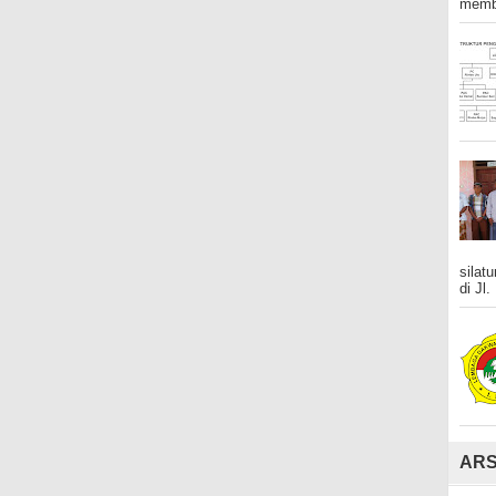
membe
silat
di Jl.
ARS