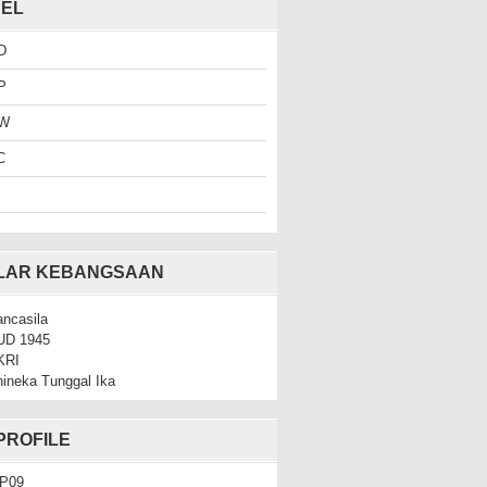
EL
D
P
W
C
ILAR KEBANGSAAN
ncasila
UD 1945
KRI
ineka Tunggal Ika
PROFILE
P09