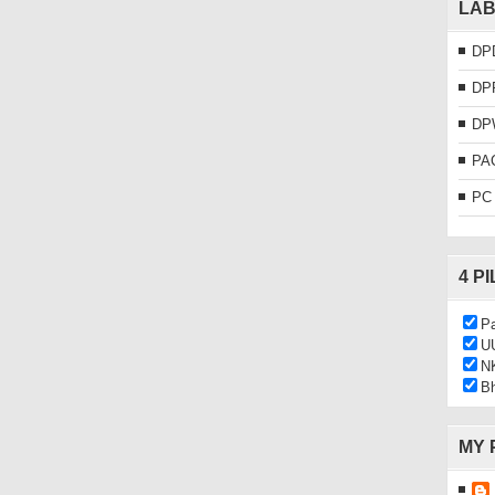
LAB
DP
DP
DP
PA
PC
4 P
Pa
U
N
Bh
MY 