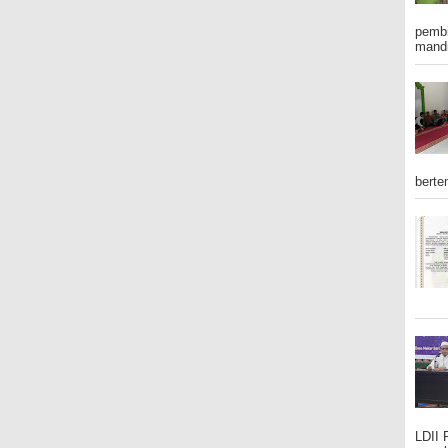
pembi
mandi
berte
LDII 