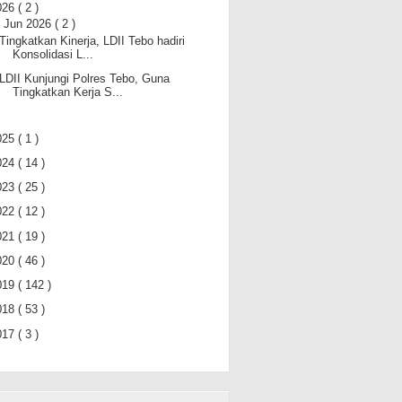
026
( 2 )
▼
Jun 2026
( 2 )
Tingkatkan Kinerja, LDII Tebo hadiri
Konsolidasi L...
LDII Kunjungi Polres Tebo, Guna
Tingkatkan Kerja S...
025
( 1 )
024
( 14 )
023
( 25 )
022
( 12 )
021
( 19 )
020
( 46 )
019
( 142 )
018
( 53 )
017
( 3 )