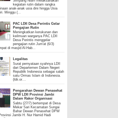
Simpang Niam melaksanakan
kegiatan rutin dalam rangka
naan anak-anak usia dini hingga Usia
ri. Minggu (...
PAC LDII Desa Perintis Gelar
Pengajian Rutin
Meningkatkan kerukunan dan
keilmuan warganya PAC LDII
Desa Perintis menggelar
pengajian rutin Jum'at (6/3)
mpat di masjid Al-Hab...
Legalitas
Surat pernyataan syahnya LDII
dari Departemen Dalam Negeri
Republik Indonesia sebagai salah
satu Ormas Islam di Indonesia.
(ldii.or....
Pengarahan Dewan Penasehat
DPW LDII Provinsi Jambi
Dalam Rakor Organisasi
Sabtu (27/7) bertempat di Desa
Mekar Sari Kecamatan Sungai
Bahar Dewan Penasehat DPW
Provinsi Jambi H. Nur Hamid Hadi