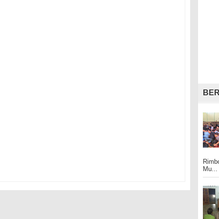
BER
Rimbo
Mu...