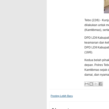
Tebo (22/6) - Kun
dilakukan untuk m
(Kamtibmas), ser
DPD LDII Kabupat
keamanan dan ket
DPD LDII Kabupate
(18/6).
Kedua belah pihak
depan. Polres Teb
Kamtibmas sejak 
damai, dan nyaman
Posting Lebih Baru