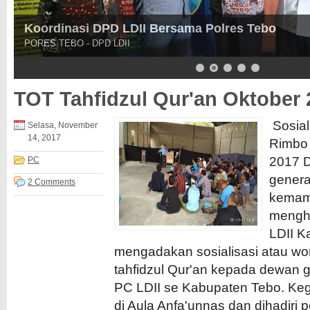
Koordinasi DPD LDII Bersama Polres Tebo
PORES TEBO - DPD LDII
TOT Tahfidzul Qur'an Oktober 
Sosial
Selasa, November
14, 2017
Rimbo
2017 D
PC
gener
2 Comments
kemam
mengha
LDII K
mengadakan sosialisasi atau w
tahfidzul Qur'an kepada dewan g
PC LDII se Kabupaten Tebo. Kegi
di Aula Anfa'unnas dan dihadiri