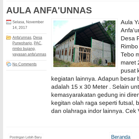
AULA ANFA'UNNAS
Aula Y
Selasa, November
14, 2017
Anfa'u
Desa 
Anfa'unnas
,
Desa
Purwoharjo
,
PAC
,
Rimbo
rimbo bujang
,
Tebo m
yayasan anfa'unnas
maret 
No Comments
pusat 
kegiatan lainnya. Adapun besar 
adalah 15 x 30 Meter . Selain un
kemasyarakatan gedung ini dire
kegitan olah raga seperti futsal, 
dan olahraga indor lainnya. Cek
Beranda
Postingan Lebih Baru