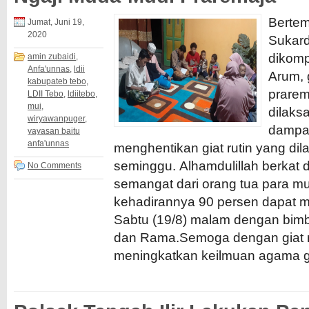
Bertem
Jumat, Juni 19,
2020
Sukard
dikomp
amin zubaidi
,
Anfa'unnas
,
ldii
Arum, 
kabupateb tebo
,
prarem
LDII Tebo
,
ldiitebo
,
mui
,
dilaks
wiryawanpuger
,
dampa
yayasan baitu
anfa'unnas
menghentikan giat rutin yang dil
seminggu. Alhamdulillah berkat
No Comments
semangat dari orang tua para m
kehadirannya 90 persen dapat me
Sabtu (19/8) malam dengan bim
dan Rama.Semoga dengan giat ng
meningkatkan keilmuan agama ge