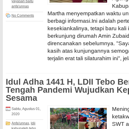
yayasan baitu
Kabupa
anfa'unnas
Martha menyempatkan waktu unt
No Comments
berbagi informasi.Ini adalah per
kesekiankalinya, tetapi baru kali 
berkunjung dirumah Amin Zubai
direncanakan sebelumnya. "Saya
kasih atas kunjungannya semog
terjalin erat tali silaturahim ini",
Idul Adha 1441 H, LDII Tebo Be
Tengah Pandemi Wujudkan Ke
Sesama
Menin
Sabtu, Agustus 01,
2020
ketakw
SWT a
Anfa'unnas
,
ldii
kabupateb tebo
,