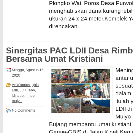
Plongko Wati Poros Desa Purwoh
menghabiskan dana kurang lebi
ukuran 24 x 24 meter.Komplek Y
direncakan...
Sinergitas PAC LDII Desa Rim
Bersama Umat Kristiani
Menin
Minggu, Agustus 16,
2020
antar 
sesuat
Anfa'unnas
,
gbis
,
Ldii
,
LDII Tebo
,
dalam 
ldiitebo
,
rimbo
itulah
mulyo
LDII d
No Comments
Mulyo
Bujang membantu umat kristiani
Gereja-GBIS di Jalan Kinali.Kegi