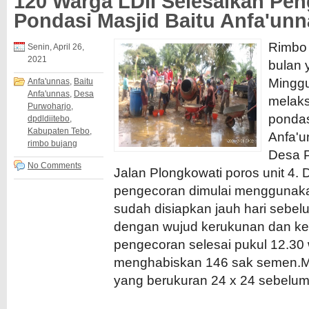
120 Warga LDII Selesaikan Pe
Pondasi Masjid Baitu Anfa'unn
Rimbo 
Senin, April 26,
2021
bulan 
Minggu
Anfa'unnas
,
Baitu
Anfa'unnas
,
Desa
melak
Purwoharjo
,
pondas
dpdldiitebo
,
Kabupaten Tebo
,
Anfa'u
rimbo bujang
Desa P
No Comments
Jalan Plongkowati poros unit 4. 
pengecoran dimulai menggunak
sudah disiapkan jauh hari sebel
dengan wujud kerukunan dan 
pengecoran selesai pukul 12.30
menghabiskan 146 sak semen.Ma
yang berukuran 24 x 24 sebelum