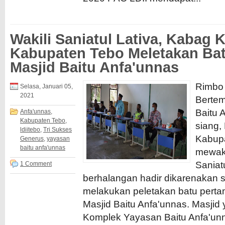
Wakili Saniatul Lativa, Kabag 
Kabupaten Tebo Meletakan Ba
Masjid Baitu Anfa'unnas
Rimbo 
Selasa, Januari 05,
2021
Bertem
Baitu 
Anfa'unnas
,
Kabupaten Tebo
,
siang,
ldiitebo
,
Tri Sukses
Kabup
Generus
,
yayasan
baitu anfa'unnas
mewaki
Saniat
1 Comment
berhalangan hadir dikarenakan s
melakukan peletakan batu per
Masjid Baitu Anfa'unnas. Masjid 
Komplek Yayasan Baitu Anfa'unn