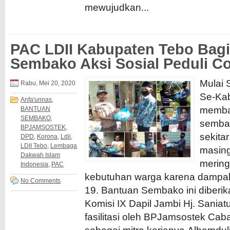
mewujudkan...
PAC LDII Kabupaten Tebo Bag
Sembako Aksi Sosial Peduli Co
Mulai 
Rabu, Mei 20, 2020
Se-Ka
Anfa'unnas
,
memba
BANTUAN
SEMBAKO
,
semba
BPJAMSOSTEK
,
sekita
DPD
,
Korona
,
Ldii
,
LDII Tebo
,
Lembaga
masing
Dakwah Islam
merin
Indonesia
,
PAC
kebutuhan warga karena dampa
No Comments
19. Bantuan Sembako ini diberik
Komisi IX Dapil Jambi Hj. Saniatu
fasilitasi oleh BPJamsostek Ca