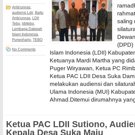
ramad
Anfa'unnas
,
rahmat
audiensi Ldii
,
Baitu
Anfa'unnas
,
LDII
saling
Tebo
,
ldiitebo
,
silatur
Lembaga Dakwah
Islam Indonesia
,
Dewan
Purwoharjo
,
TEBO
(DPD)
No Comments
Islam Indonesia (LDII) Kabupate
Ketuanya Mardi Martha yang dida
Puger Wiryawan, Ketua PC Rimb
Ketua PAC LDII Desa Suka Dama
melakukan audiensi dan silatura
Ulama Indonesia (MUI) Kabupate
Ahmad.Ditemui dirumahnya yang b
Ketua PAC LDII Sutiono, Audi
Kepala Desa Suka Maju