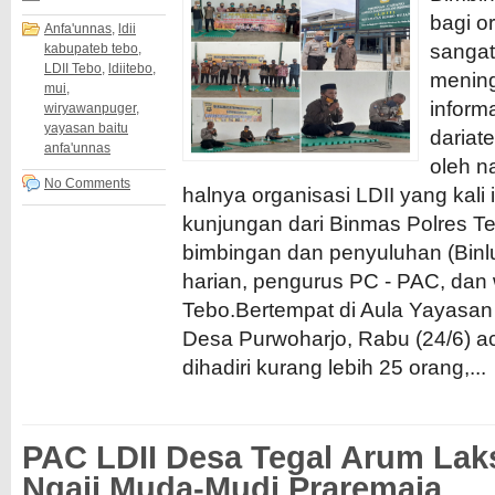
bagi o
Anfa'unnas
,
ldii
sangat
kabupateb tebo
,
LDII Tebo
,
ldiitebo
,
mening
mui
,
inform
wiryawanpuger
,
yayasan baitu
dariat
anfa'unnas
oleh n
No Comments
halnya organisasi LDII yang kali
kunjungan dari Binmas Polres T
bimbingan dan penyuluhan (Bin
harian, pengurus PC - PAC, dan
Tebo.Bertempat di Aula Yayasan
Desa Purwoharjo, Rabu (24/6) ac
dihadiri kurang lebih 25 orang,...
PAC LDII Desa Tegal Arum Lak
Ngaji Muda-Mudi Praremaja