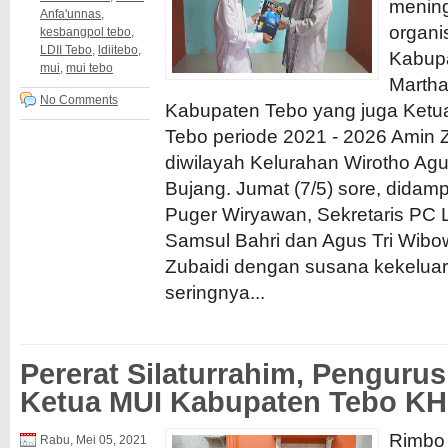
mening
Anfa'unnas
,
organi
kesbangpol tebo
,
LDII Tebo
,
ldiitebo
,
Kabupa
mui
,
mui tebo
Martha
No Comments
Kabupaten Tebo yang juga Ket
Tebo periode 2021 - 2026 Amin 
diwilayah Kelurahan Wirotho A
Bujang. Jumat (7/5) sore, didamp
Puger Wiryawan, Sekretaris PC 
Samsul Bahri dan Agus Tri Wib
Zubaidi dengan susana kekelua
seringnya...
Pererat Silaturrahim, Pengurus
Ketua MUI Kabupaten Tebo KH.
Rimbo 
Rabu, Mei 05, 2021