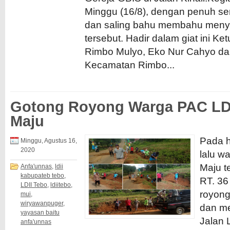
Minggu (16/8), dengan penuh s
dan saling bahu membahu meny
tersebut. Hadir dalam giat ini K
Rimbo Mulyo, Eko Nur Cahyo da
Kecamatan Rimbo...
Gotong Royong Warga PAC LDI
Maju
Pada h
Minggu, Agustus 16,
2020
lalu w
Maju t
Anfa'unnas
,
ldii
kabupateb tebo
,
RT. 36
LDII Tebo
,
ldiitebo
,
royong
mui
,
wiryawanpuger
,
dan me
yayasan baitu
Jalan
anfa'unnas