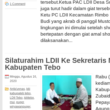
tersebut.Ketua PAC LDII Desa S
1 Comment
juga turut hadir dalam giat terseb
Ketu PC LDII Kecamatan Rimbo 
Budi yang akrab di panggil Musto
lingkungan ini dimulai setelah sh
bertepatan dengan giat amal shol
dilaksanakan...
Silaturahim LDII Ke Sekretaris
Kabupaten Tebo
Rabu (
Minggu, Agustus 16,
2020
kediam
Kabup
Anfa'unnas
,
ldii
kabupateb tebo
,
Zubaidi
LDII Tebo
,
ldiitebo
,
Pepaya
mui
,
puger
,
wiryawanpuger
,
Agung,