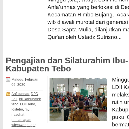
Anfa'unnas yang berlokasi di D
Kecamatan Rimbo Bujang. Acara
wib diawali murotal dari generas
Desa Sapta Mulia, dilanjutkan 
Qur'an oleh Ustadz Sutrisno...
Pengajian dan Silaturahim Ibu
Kabupaten Tebo
Minggu
Minggu, Februari
02, 2020
LDII K
melak
Anfa'unnas
,
DPD
,
Ldii
,
ldii kabupateb
rutin u
tebo
,
LDII Tebo
,
Kabupa
ldiitebo
,
mui
,
nasehat
pukul 
pemantapan
,
bermat
wiryawanpuger
,