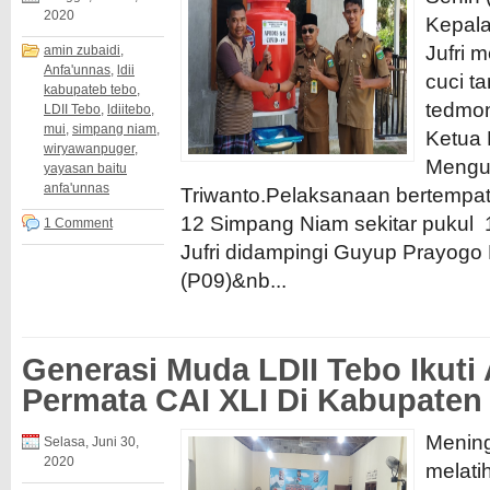
2020
Kepal
Jufri 
amin zubaidi
,
Anfa'unnas
,
ldii
cuci t
kabupateb tebo
,
tedmon
LDII Tebo
,
ldiitebo
,
mui
,
simpang niam
,
Ketua 
wiryawanpuger
,
Mengu
yayasan baitu
anfa'unnas
Triwanto.Pelaksanaan bertempat 
12 Simpang Niam sekitar pukul 
1 Comment
Jufri didampingi Guyup Prayog
(P09)&nb...
Generasi Muda LDII Tebo Ikuti
Permata CAI XLI Di Kabupate
Mening
Selasa, Juni 30,
2020
melati