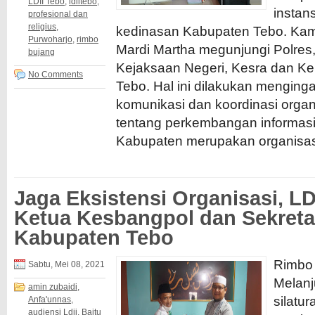
LDII Tebo
,
ldiitebo
,
instans
profesional dan
religius
,
kedinasan Kabupaten Tebo. Kami
Purwoharjo
,
rimbo
Mardi Martha megunjungi Polres
bujang
Kejaksaan Negeri, Kesra dan 
No Comments
Tebo. Hal ini dilakukan menging
komunikasi dan koordinasi organ
tentang perkembangan informasi 
Kabupaten merupakan organisasi
Jaga Eksistensi Organisasi, L
Ketua Kesbangpol dan Sekreta
Kabupaten Tebo
Rimbo 
Sabtu, Mei 08, 2021
Melanj
amin zubaidi
,
silatu
Anfa'unnas
,
audiensi Ldii
,
Baitu