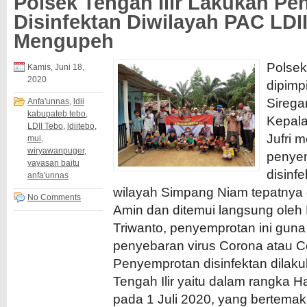
Polsek Tengah Ilir Lakukan P
Disinfektan Diwilayah PAC LDI
Mengupeh
Polsek
Kamis, Juni 18,
2020
dipimp
Sirega
Anfa'unnas
,
ldii
kabupateb tebo
,
Kepal
LDII Tebo
,
ldiitebo
,
Jufri 
mui
,
wiryawanpuger
,
penyem
yayasan baitu
disinf
anfa'unnas
wilayah Simpang Niam tepatnya di
No Comments
Amin dan ditemui langsung oleh
Triwanto, penyemprotan ini gun
penyebaran virus Corona atau C
Penyemprotan disinfektan dilaku
Tengah Ilir yaitu dalam rangka 
pada 1 Juli 2020, yang bertema