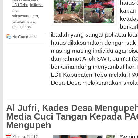
harus 
LDII Tebo
,
ldiitebo
,
kapan
mui
,
wiryawanpuger
,
keadaa
yayasan baitu
berku
anfa'unnas
ibadah yang sangat pol atau lua
No Comments
harus dilaksanakan dengan sa
masing-masing individu agar bi
dan rahmat Alloh SWT. Jum'at (3
berkumandang menyambut hari 
LDII Kabupaten Tebo melalui PAC
Desa-Desa melaksanakan sholat
Al Jufri, Kades Desa Mengupe
Media Cuci Tangan Kepada PA
Mengupeh
Senin 
Minggu, Juli 12,