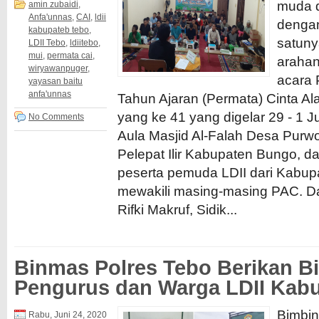
muda d
amin zubaidi
,
Anfa'unnas
,
CAI
,
ldii
dengan
kabupateb tebo
,
satun
LDII Tebo
,
ldiitebo
,
mui
,
permata cai
,
arahan
wiryawanpuger
,
acara 
yayasan baitu
anfa'unnas
Tahun Ajaran (Permata) Cinta Al
yang ke 41 yang digelar 29 - 1 J
No Comments
Aula Masjid Al-Falah Desa Purw
Pelepat Ilir Kabupaten Bungo, da
peserta pemuda LDII dari Kabu
mewakili masing-masing PAC. Da
Rifki Makruf, Sidik...
Binmas Polres Tebo Berikan B
Pengurus dan Warga LDII Kab
Bimbi
Rabu, Juni 24, 2020