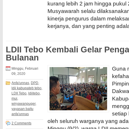
kurang lebih 2 jam hingga pukul 
Musyawarah selalu dilaksanaka
kinerja pengurus dalam melaks
kerjanya, dan yang penting adala
LDII Tebo Kembali Gelar Penga
Bulanan
Guna 
Minggu, Februari
09, 2020
kefah
Pimpi
Anfa'unnas
,
DPD
,
ldii kabupateb tebo
,
Dakwah
LDII Tebo
,
ldiitebo
,
Kabupa
mui
,
wiryawanpuger
,
mengge
yayasan baitu
setiap
anfa'unnas
oleh seluruh warganya yang ada
2 Comments
Minggu (9/2), warga LDII memen