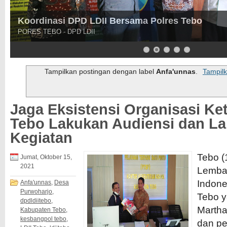
Kakan Kesbangpol Tebo Sugiarto, SP Terima Au
Pererat Silaturahim
Kakan Kesbangpol Bersama Ketua - Pembina DPD LDII Tebo
Tampilkan postingan dengan label
Anfa'unnas
.
Tampil
Jaga Eksistensi Organisasi Ke
Tebo Lakukan Audiensi dan L
Kegiatan
Tebo (
Jumat, Oktober 15,
2021
Lemba
Indone
Anfa'unnas
,
Desa
Purwoharjo
,
Tebo y
dpdldiitebo
,
Martha
Kabupaten Tebo
,
kesbangpol tebo
,
dan pe