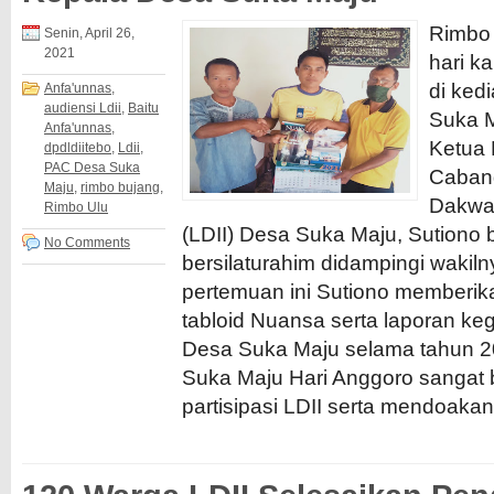
Rimbo 
Senin, April 26,
2021
hari k
di ked
Anfa'unnas
,
audiensi Ldii
,
Baitu
Suka M
Anfa'unnas
,
Ketua 
dpdldiitebo
,
Ldii
,
PAC Desa Suka
Caban
Maju
,
rimbo bujang
,
Dakwah
Rimbo Ulu
(LDII) Desa Suka Maju, Sutiono 
No Comments
bersilaturahim didampingi wakil
pertemuan ini Sutiono memberik
tabloid Nuansa serta laporan keg
Desa Suka Maju selama tahun 
Suka Maju Hari Anggoro sangat b
partisipasi LDII serta mendoakan 