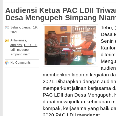
Audiensi Ketua PAC LDII Triwa
Desa Mengupeh Simpang Nia
Tebo, 
Selasa, Januari 19,
2021
Desa 
Senin 
Anfa'unnas
,
audiensi
,
DPD LDII
,
Kanto
Ldii
,
megupeh
,
diteri
simpang niam
Mengu
No Comments
audien
memberikan laporan kegiatan da
2021.Diharapkan dengan audiens
memperkuat jalinan kerjasama d
PAC LDII dan Desa Mengupeh. K
dapat mewujudkan kehidupan ma
kompak, kerjasama yang baik dan
2020 PAC LDII mendapat...