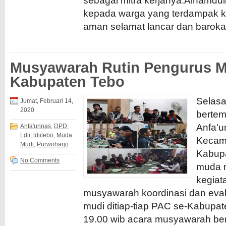
sebagai mitra kerjanya.Alhamdul
kepada warga yang terdampak ko
aman selamat lancar dan barokah
Musyawarah Rutin Pengurus M
Kabupaten Tebo
Selasa
Jumat, Februari 14,
2020
bertem
Anfa'u
Anfa'unnas
,
DPD
,
Ldii
,
ldiitebo
,
Muda
Kecam
Mudi
,
Purwoharjo
Kabupa
No Comments
muda m
kegiata
musyawarah koordinasi dan eva
mudi ditiap-tiap PAC se-Kabupat
19.00 wib acara musyawarah be