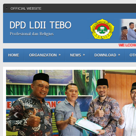
OFFICIAL WEBSITE
DPD LDII TEBO
Profesional dan Religius
WELCOME TO OFFICIAL
»
»
»
HOME
ORGANIZATION
NEWS
DOWNLOAD
OT