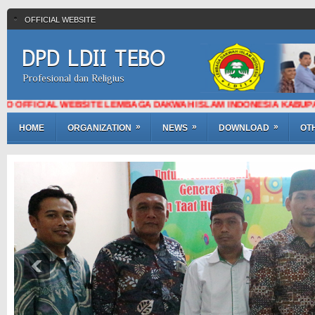
OFFICIAL WEBSITE
DPD LDII TEBO
Profesional dan Religius
ICIAL WEBSITE LEMBAGA DAKWAH ISLAM INDONESIA KABUPATEN 
»
»
»
HOME
ORGANIZATION
NEWS
DOWNLOAD
OT