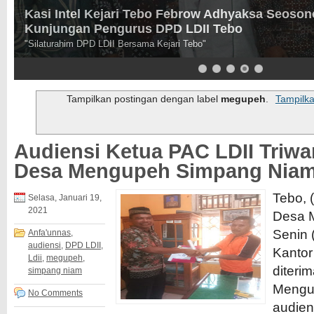
Kasi Intel Kejari Tebo Febrow Adhyaksa Seoson
Kunjungan Pengurus DPD LDII Tebo
"Silaturahim DPD LDII Bersama Kejari Tebo"
Tampilkan postingan dengan label
megupeh
.
Tampilk
Audiensi Ketua PAC LDII Triwa
Desa Mengupeh Simpang Nia
Tebo, 
Selasa, Januari 19,
2021
Desa 
Senin 
Anfa'unnas
,
audiensi
,
DPD LDII
,
Kanto
Ldii
,
megupeh
,
diteri
simpang niam
Mengu
No Comments
audien