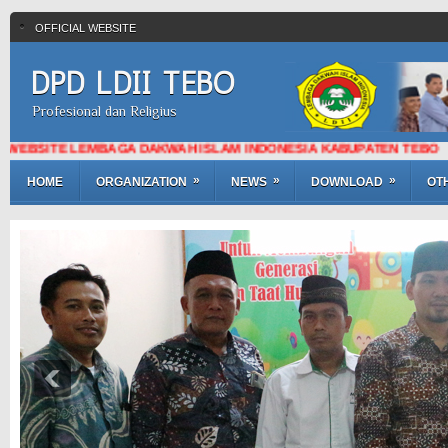
OFFICIAL WEBSITE
DPD LDII TEBO
Profesional dan Religius
ITE LEMBAGA DAKWAH ISLAM INDONESIA KABUPATEN TEBO
»
»
»
HOME
ORGANIZATION
NEWS
DOWNLOAD
OT