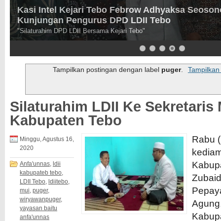
Kasi Intel Kejari Tebo Febrow Adhyaksa Seoson
Kunjungan Pengurus DPD LDII Tebo
"Silaturahim DPD LDII Bersama Kejari Tebo"
Tampilkan postingan dengan label
puger
.
Tampilkan
Silaturahim LDII Ke Sekretaris
Kabupaten Tebo
Rabu (
Minggu, Agustus 16,
2020
kediam
Kabup
Anfa'unnas
,
ldii
kabupateb tebo
,
Zubaidi
LDII Tebo
,
ldiitebo
,
Pepaya
mui
,
puger
,
wiryawanpuger
,
Agung,
yayasan baitu
Kabupa
anfa'unnas