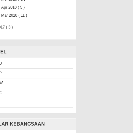
►
Apr 2018
( 5 )
►
Mar 2018
( 11 )
017
( 3 )
EL
D
P
W
C
ILAR KEBANGSAAN