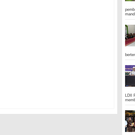
pembi
mandi
berte
LDII 
membe