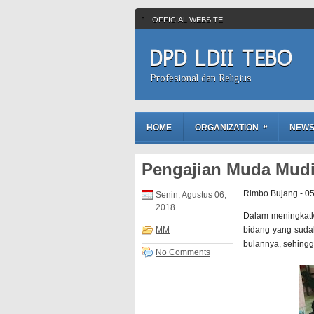
OFFICIAL WEBSITE
DPD LDII TEBO
Profesional dan Religius
»
HOME
ORGANIZATION
NEW
Pengajian Muda Mudi
Rimbo Bujang - 0
Senin, Agustus 06,
2018
Dalam meningkatk
MM
bidang yang sudah
bulannya, sehingg
No Comments