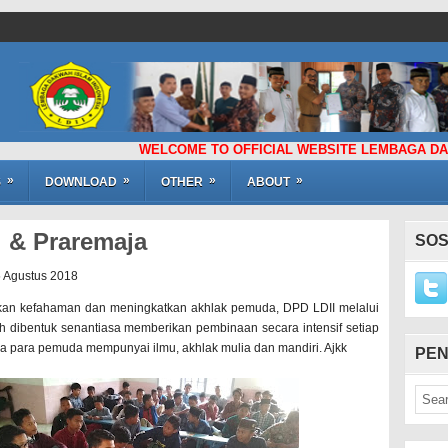
WELCOME TO OFFICIAL WEBSITE LEMBAGA DAKWAH ISL
»
»
»
»
S
DOWNLOAD
OTHER
ABOUT
 & Praremaja
SOS
5 Agustus 2018
an kefahaman dan meningkatkan akhlak pemuda, DPD LDII melalui
 dibentuk senantiasa memberikan pembinaan secara intensif setiap
a para pemuda mempunyai ilmu, akhlak mulia dan mandiri. Ajkk
PEN