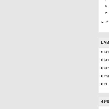
►
2
LAB
DP
DP
DP
PA
PC
4 P