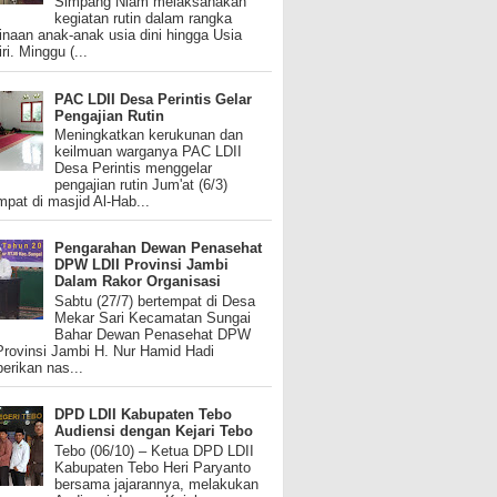
Simpang Niam melaksanakan
kegiatan rutin dalam rangka
naan anak-anak usia dini hingga Usia
ri. Minggu (...
PAC LDII Desa Perintis Gelar
Pengajian Rutin
Meningkatkan kerukunan dan
keilmuan warganya PAC LDII
Desa Perintis menggelar
pengajian rutin Jum'at (6/3)
mpat di masjid Al-Hab...
Pengarahan Dewan Penasehat
DPW LDII Provinsi Jambi
Dalam Rakor Organisasi
Sabtu (27/7) bertempat di Desa
Mekar Sari Kecamatan Sungai
Bahar Dewan Penasehat DPW
Provinsi Jambi H. Nur Hamid Hadi
rikan nas...
DPD LDII Kabupaten Tebo
Audiensi dengan Kejari Tebo
Tebo (06/10) – Ketua DPD LDII
Kabupaten Tebo Heri Paryanto
bersama jajarannya, melakukan