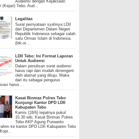
Audiensi dengan Kejaksaan
i (Kejari) Tebo. Aud...
Legalitas
Surat pernyataan syahnya LDII
dari Departemen Dalam Negeri
Republik Indonesia sebagai salah
satu Ormas Islam di Indonesia.
(ldii.or....
LDII Tebo: Ini Format Laporan
Untuk Audiensi
Dalam penulisan surat audiensi
harus rapi dan mudah dimengerti
oleh alamat yang dituju. Maka
dari itu sebagai pengurus
isasi harus ...
Kasat Binmas Polres Tebo
Kunjungi Kantor DPD LDII
Kabupaten Tebo
Kamis (18/6) tepatnya pukul
15.30 wib, Kasat Binmas Polres
Tebo AKP Agung Purwanto
urahim ke kantor DPD LDII Kabupaten Tebo
 Kopr...