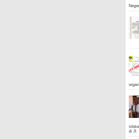
Neger
organ
silat
di Jl.