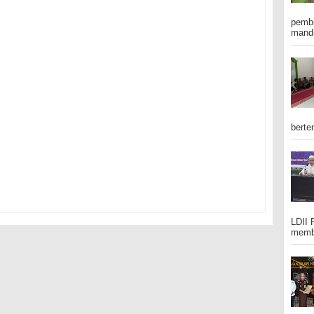
pembi
mandi
berte
LDII 
membe