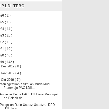
IP LDII TEBO
026
( 2 )
025
( 1 )
024
( 14 )
023
( 25 )
022
( 12 )
021
( 19 )
020
( 46 )
019
( 142 )
►
Des 2019
( 8 )
►
Nov 2019
( 4 )
▼
Okt 2019
( 7 )
Meningkatkan Keilmuan Muda-Mudi
Praremaja PAC LDII...
Audiensi Ketua PAC LDII Desa Mengupeh
Ke Polsek da...
Pengajian Rutin Ustadz-Ustadzah DPD
LDII Tebo