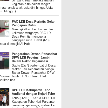
Simpang Niam melaksanakan
kegiatan rutin dalam rangka
naan anak-anak usia dini hingga Usia
ri. Minggu (...
PAC LDII Desa Perintis Gelar
Pengajian Rutin
Meningkatkan kerukunan dan
keilmuan warganya PAC LDII
Desa Perintis menggelar
pengajian rutin Jum'at (6/3)
mpat di masjid Al-Hab...
Pengarahan Dewan Penasehat
DPW LDII Provinsi Jambi
Dalam Rakor Organisasi
Sabtu (27/7) bertempat di Desa
Mekar Sari Kecamatan Sungai
Bahar Dewan Penasehat DPW
Provinsi Jambi H. Nur Hamid Hadi
rikan nas...
DPD LDII Kabupaten Tebo
Audiensi dengan Kejari Tebo
Tebo (06/10) – Ketua DPD LDII
Kabupaten Tebo Heri Paryanto
bersama jajarannya, melakukan