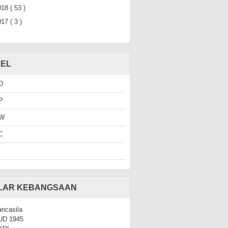
018
( 53 )
017
( 3 )
EL
D
P
W
C
ILAR KEBANGSAAN
ncasila
UD 1945