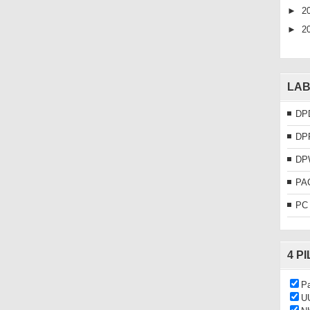
►
2
►
2
LAB
DP
DP
DP
PA
PC
4 P
Pa
U