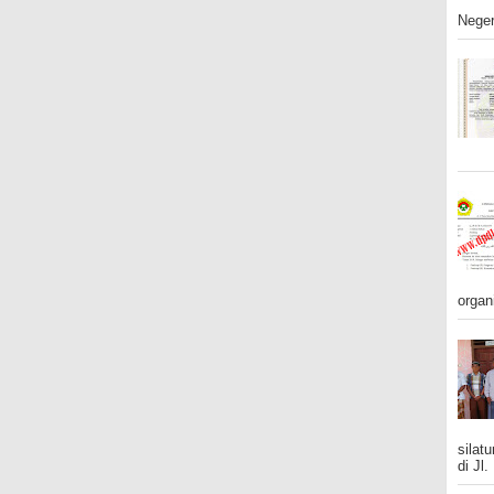
Neger
organ
silat
di Jl.