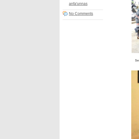
anfa'unnas
No Comments
Se