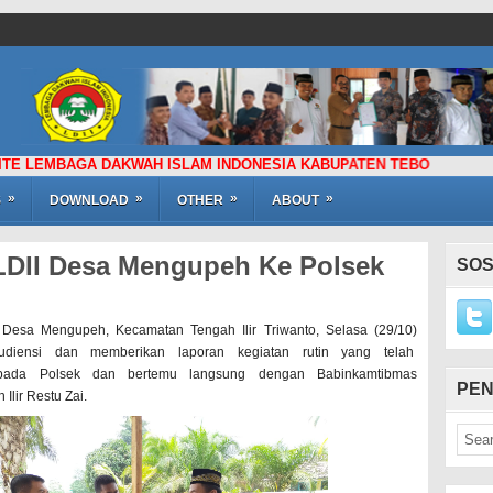
AGA DAKWAH ISLAM INDONESIA KABUPATEN TEBO
»
»
»
»
S
DOWNLOAD
OTHER
ABOUT
LDII Desa Mengupeh Ke Polsek
SOS
Desa Mengupeh, Kecamatan Tengah Ilir Triwanto, Selasa (29/10)
udiensi dan memberikan laporan kegiatan rutin yang telah
epada Polsek dan bertemu langsung dengan Babinkamtibmas
PEN
Ilir Restu Zai.