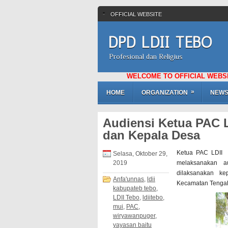
OFFICIAL WEBSITE
DPD LDII TEBO
Profesional dan Religius
WELCOME TO OFFICIAL WEBSITE LEMB
»
HOME
ORGANIZATION
NEW
Audiensi Ketua PAC 
dan Kepala Desa
Ketua PAC LDII 
Selasa, Oktober 29,
2019
melaksanakan a
dilaksanakan k
Anfa'unnas
,
ldii
Kecamatan Tengah 
kabupateb tebo
,
LDII Tebo
,
ldiitebo
,
mui
,
PAC
,
wiryawanpuger
,
yayasan baitu