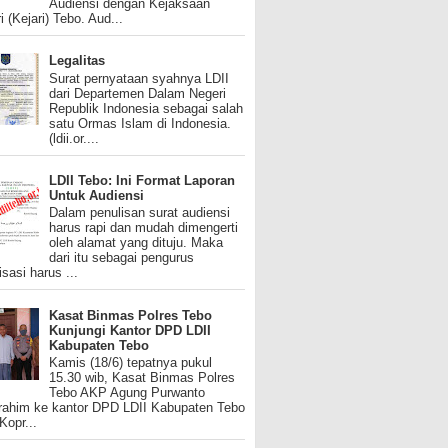
Audiensi dengan Kejaksaan
i (Kejari) Tebo. Aud...
Legalitas
Surat pernyataan syahnya LDII
dari Departemen Dalam Negeri
Republik Indonesia sebagai salah
satu Ormas Islam di Indonesia.
(ldii.or....
LDII Tebo: Ini Format Laporan
Untuk Audiensi
Dalam penulisan surat audiensi
harus rapi dan mudah dimengerti
oleh alamat yang dituju. Maka
dari itu sebagai pengurus
isasi harus ...
Kasat Binmas Polres Tebo
Kunjungi Kantor DPD LDII
Kabupaten Tebo
Kamis (18/6) tepatnya pukul
15.30 wib, Kasat Binmas Polres
Tebo AKP Agung Purwanto
urahim ke kantor DPD LDII Kabupaten Tebo
 Kopr...