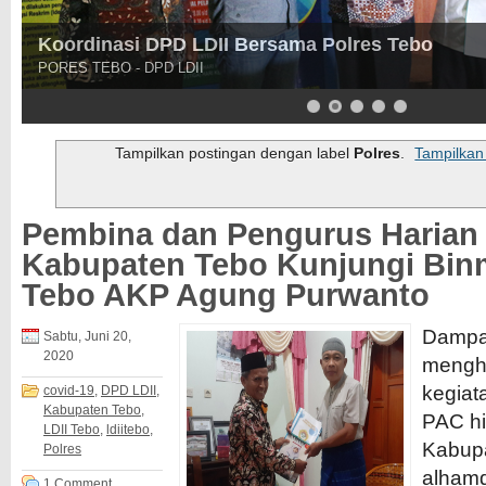
Koordinasi DPD LDII Bersama Polres Tebo
PORES TEBO - DPD LDII
Tampilkan postingan dengan label
Polres
.
Tampilkan
Pembina dan Pengurus Harian
Kabupaten Tebo Kunjungi Bin
Tebo AKP Agung Purwanto
Dampa
Sabtu, Juni 20,
2020
mengh
kegiata
covid-19
,
DPD LDII
,
Kabupaten Tebo
,
PAC h
LDII Tebo
,
ldiitebo
,
Kabup
Polres
alhamd
1 Comment