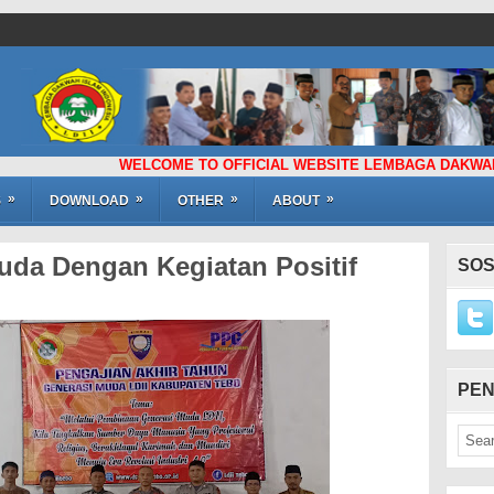
WELCOME TO OFFICIAL WEBSITE LEMBAGA DAKWAH ISLAM I
»
»
»
»
S
DOWNLOAD
OTHER
ABOUT
uda Dengan Kegiatan Positif
SOS
PEN