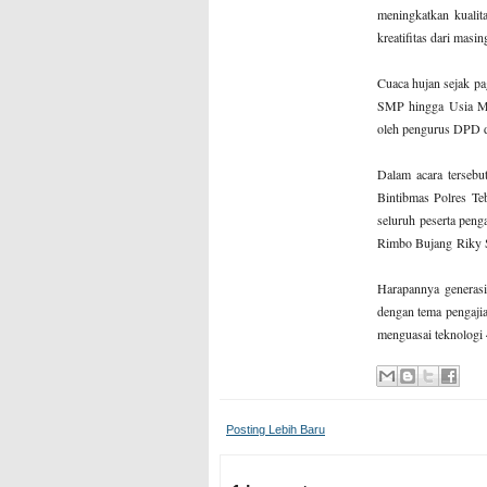
meningkatkan kualit
kreatifitas dari masi
Cuaca hujan sejak p
SMP hingga Usia Man
oleh pengurus DPD d
Dalam acara tersebu
Bintibmas Polres Te
seluruh peserta pen
Rimbo Bujang Riky 
Harapannya generas
dengan tema pengajia
menguasai teknologi 
Posting Lebih Baru