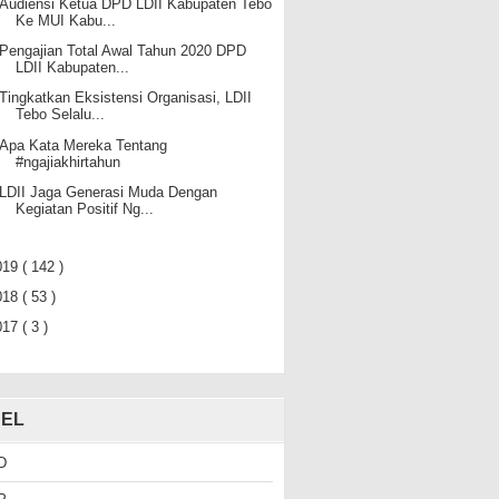
Audiensi Ketua DPD LDII Kabupaten Tebo
Ke MUI Kabu...
Pengajian Total Awal Tahun 2020 DPD
LDII Kabupaten...
Tingkatkan Eksistensi Organisasi, LDII
Tebo Selalu...
Apa Kata Mereka Tentang
#ngajiakhirtahun
LDII Jaga Generasi Muda Dengan
Kegiatan Positif Ng...
019
( 142 )
018
( 53 )
017
( 3 )
EL
D