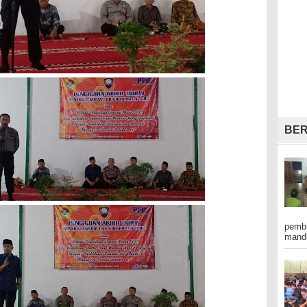
BER
pembi
mandi