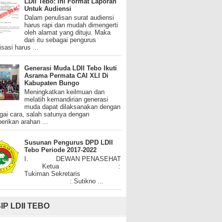
LDII Tebo: Ini Format Laporan
Untuk Audiensi
Dalam penulisan surat audiensi
harus rapi dan mudah dimengerti
oleh alamat yang dituju. Maka
dari itu sebagai pengurus
isasi harus ...
Generasi Muda LDII Tebo Ikuti
Asrama Permata CAI XLI Di
Kabupaten Bungo
Meningkatkan keilmuan dan
melatih kemandirian generasi
muda dapat dilaksanakan dengan
gai cara, salah satunya dengan
rikan arahan ...
Susunan Pengurus DPD LDII
Tebo Periode 2017-2022
I. DEWAN PENASEHAT
Ketua :
Tukiman Sekretaris
: Sutikno ...
IP LDII TEBO