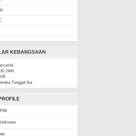
P
W
C
ILAR KEBANGSAAN
ncasila
UD 1945
KRI
ineka Tunggal Ika
PROFILE
P09
Unknown
wp