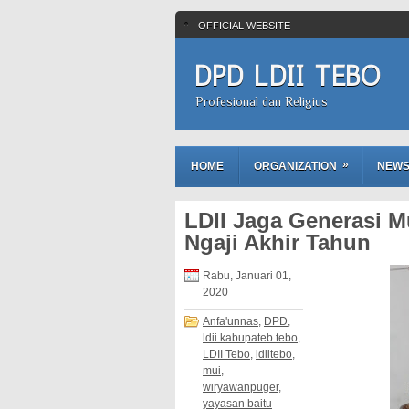
OFFICIAL WEBSITE
DPD LDII TEBO
Profesional dan Religius
»
HOME
ORGANIZATION
NEW
LDII Jaga Generasi M
Ngaji Akhir Tahun
Rabu, Januari 01,
2020
Anfa'unnas
,
DPD
,
ldii kabupateb tebo
,
LDII Tebo
,
ldiitebo
,
mui
,
wiryawanpuger
,
yayasan baitu