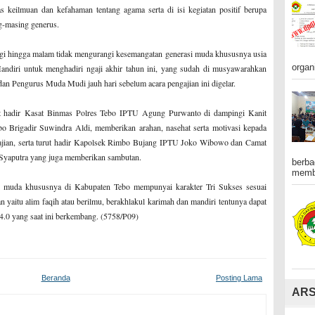
as keilmuan dan kefahaman tentang agama serta di isi kegiatan positif berupa
ng-masing generus.
agi hingga malam tidak mengurangi kesemangatan generasi muda khususnya usia
organ
diri untuk menghadiri ngaji akhir tahun ini, yang sudah di musyawarahkan
an Pengurus Muda Mudi jauh hari sebelum acara pengajian ini digelar.
t hadir
Kasat Binmas Polres Tebo IPTU Agung Purwanto di dampingi Kanit
bo Brigadir Suwindra Aldi, memberikan arahan, nasehat serta motivasi kepada
gajian, serta turut hadir Kapolsek Rimbo Bujang IPTU Joko Wibowo dan Camat
Syaputra yang juga memberikan sambutan.
berba
membe
i muda khususnya di Kabupaten Tebo mempunyai karakter Tri Sukses sesuai
n yaitu alim faqih atau berilmu, berakhlakul karimah dan mandiri tentunya dapat
4.0 yang saat ini berkembang. (5758/P09)
Beranda
Posting Lama
ARS