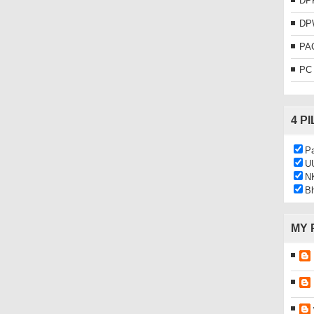
DP
DP
PA
PC
4 P
Pa
U
N
Bh
MY 