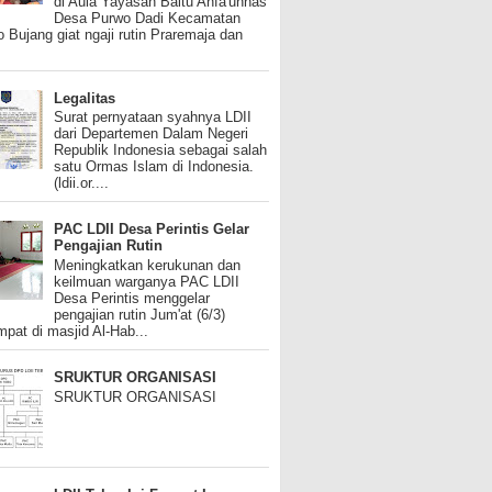
di Aula Yayasan Baitu Anfa'unnas
Desa Purwo Dadi Kecamatan
 Bujang giat ngaji rutin Praremaja dan
Legalitas
Surat pernyataan syahnya LDII
dari Departemen Dalam Negeri
Republik Indonesia sebagai salah
satu Ormas Islam di Indonesia.
(ldii.or....
PAC LDII Desa Perintis Gelar
Pengajian Rutin
Meningkatkan kerukunan dan
keilmuan warganya PAC LDII
Desa Perintis menggelar
pengajian rutin Jum'at (6/3)
mpat di masjid Al-Hab...
SRUKTUR ORGANISASI
SRUKTUR ORGANISASI