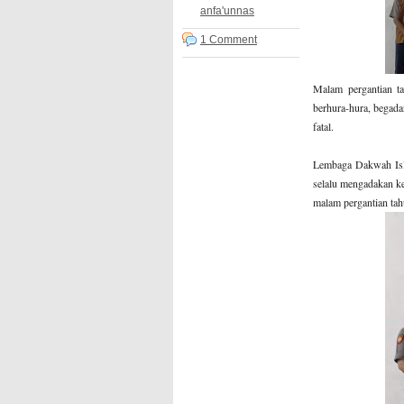
anfa'unnas
1 Comment
Malam pergantian ta
berhura-hura, begad
fatal.
Lembaga Dakwah Isl
selalu mengadakan ke
malam pergantian tah