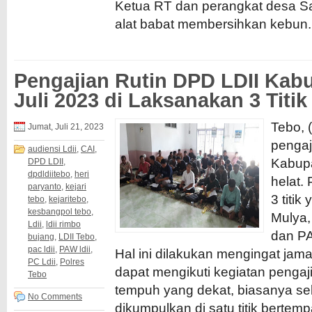
Ketua RT dan perangkat desa S
alat babat membersihkan kebun..
Pengajian Rutin DPD LDII Kab
Juli 2023 di Laksanakan 3 Titik
Tebo, (
Jumat, Juli 21, 2023
pengaj
audiensi Ldii
,
CAI
,
Kabupa
DPD LDII
,
dpdldiitebo
,
heri
helat. 
paryanto
,
kejari
3 titik
tebo
,
kejaritebo
,
kesbangpol tebo
,
Mulya,
Ldii
,
ldii rimbo
dan PA
bujang
,
LDII Tebo
,
pac ldii
,
PAW ldii
,
Hal ini dilakukan mengingat jama
PC Ldii
,
Polres
dapat mengikuti kegiatan pengaji
Tebo
tempuh yang dekat, biasanya se
No Comments
dikumpulkan di satu titik bertem