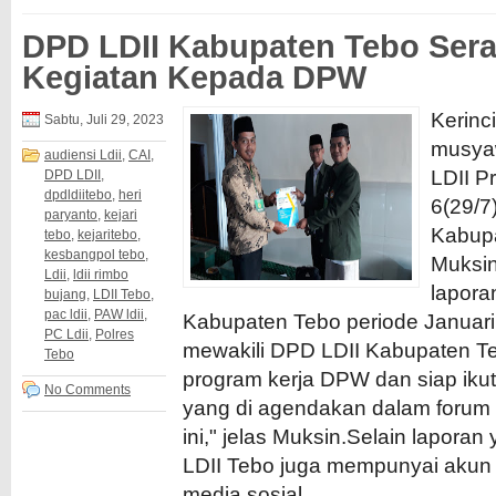
DPD LDII Kabupaten Tebo Ser
Kegiatan Kepada DPW
Kerinc
Sabtu, Juli 29, 2023
musya
audiensi Ldii
,
CAI
,
LDII P
DPD LDII
,
dpdldiitebo
,
heri
6(29/7
paryanto
,
kejari
Kabup
tebo
,
kejaritebo
,
kesbangpol tebo
,
Muksin
Ldii
,
ldii rimbo
lapora
bujang
,
LDII Tebo
,
pac ldii
,
PAW ldii
,
Kabupaten Tebo periode Januari
PC Ldii
,
Polres
mewakili DPD LDII Kabupaten 
Tebo
program kerja DPW dan siap ikut p
No Comments
yang di agendakan dalam forum r
ini," jelas Muksin.Selain laporan
LDII Tebo juga mempunyai akun o
media sosial...