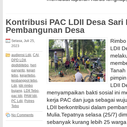
Kontribusi PAC LDII Desa Sari
Pembangunan Desa
Rimbo 
Selasa, Juli 25,
2023
LDII D
melaku
audiensi Ldii
,
CAI
,
DPD LDII
,
membe
dpdldiitebo
,
heri
Tanah 
paryanto
,
kejari
tebo
,
kejaritebo
,
pimpin
kesbangpol tebo
,
LDII D
Ldii
,
ldii rimbo
bujang
,
LDII Tebo
,
menyampaikan bakti sosial ini 
pac ldii
,
PAW ldii
,
kerja PAC dan juga sebagai wuj
PC Ldii
,
Polres
Tebo
LDII berkontribusi dalam pemba
Mulia.Tepatnya selasa (25/7) dim
No Comments
sebanyak kurang lebih 25 warga 