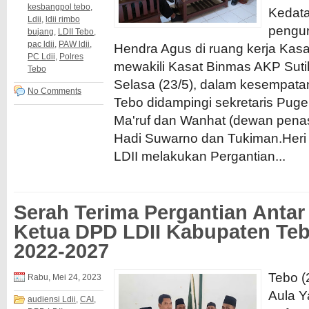
kesbangpol tebo
,
Kedat
Ldii
,
ldii rimbo
pengur
bujang
,
LDII Tebo
,
pac ldii
,
PAW ldii
,
Hendra Agus di ruang kerja Kas
PC Ldii
,
Polres
mewakili Kasat Binmas AKP Suti
Tebo
Selasa (23/5), dalam kesempatan
No Comments
Tebo didampingi sekretaris Puger
Ma'ruf dan Wanhat (dewan penas
Hadi Suwarno dan Tukiman.Her
LDII melakukan Pergantian...
Serah Terima Pergantian Anta
Ketua DPD LDII Kabupaten Teb
2022-2027
Tebo (
Rabu, Mei 24, 2023
Aula Y
audiensi Ldii
,
CAI
,