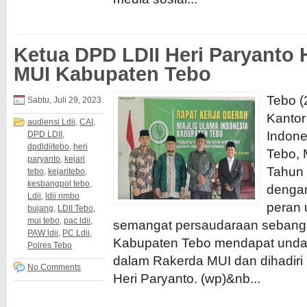
Ketua DPD LDII Heri Paryanto 
MUI Kabupaten Tebo
Tebo (
Sabtu, Juli 29, 2023
Kantor
audiensi Ldii
,
CAI
,
Indone
DPD LDII
,
dpdldiitebo
,
heri
Tebo, 
paryanto
,
kejari
Tahun 
tebo
,
kejaritebo
,
kesbangpol tebo
,
denga
Ldii
,
ldii rimbo
peran
bujang
,
LDII Tebo
,
mui tebo
,
pac ldii
,
semangat persaudaraan sebang
PAW ldii
,
PC Ldii
,
Kabupaten Tebo mendapat undan
Polres Tebo
dalam Rakerda MUI dan dihadiri
No Comments
Heri Paryanto. (wp)&nb...