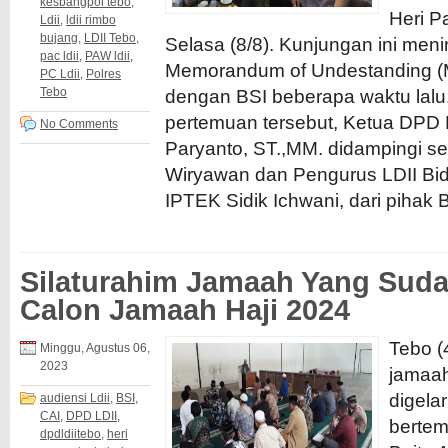
kesbangpol tebo
,
Heri P
Ldii
,
ldii rimbo
bujang
,
LDII Tebo
,
Selasa (8/8). Kunjungan ini meni
pac ldii
,
PAW ldii
,
Memorandum of Undestanding (
PC Ldii
,
Polres
Tebo
dengan BSI beberapa waktu lalu
pertemuan tersebut, Ketua DPD L
No Comments
Paryanto, ST.,MM. didampingi se
Wiryawan dan Pengurus LDII Bi
IPTEK Sidik Ichwani, dari pihak B
Silaturahim Jamaah Yang Suda
Calon Jamaah Haji 2024
Tebo (4
Minggu, Agustus 06,
2023
jamaah
digela
audiensi Ldii
,
BSI
,
CAI
,
DPD LDII
,
bertem
dpdldiitebo
,
heri