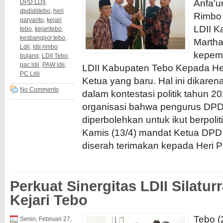
Anfa'
DPD LDII
,
dpdldiitebo
,
heri
Rimbo
paryanto
,
kejari
LDII K
tebo
,
kejaritebo
,
kesbangpol tebo
,
Marth
Ldii
,
ldii rimbo
kepemi
bujang
,
LDII Tebo
,
pac ldii
,
PAW ldii
,
LDII Kabupaten Tebo Kepada He
PC Ldii
Ketua yang baru. Hal ini dikaren
No Comments
dalam kontestasi politik tahun 
organisasi bahwa pengurus DPD 
diperbolehkan untuk ikut berpolit
Kamis (13/4) mandat Ketua DPD
diserah terimakan kepada Heri P
Perkuat Sinergitas LDII Silatu
Kejari Tebo
Tebo (
Senin, Februari 27,