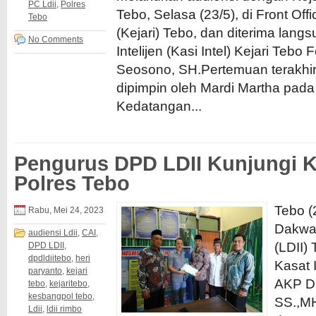
PC Ldii
,
Polres
Tebo, Selasa (23/5), di Front Of
Tebo
(Kejari) Tebo, dan diterima lang
No Comments
Intelijen (Kasi Intel) Kejari Teb
Seosono, SH.Pertemuan terakhir
dipimpin oleh Mardi Martha pada b
Kedatangan...
Pengurus DPD LDII Kunjungi K
Polres Tebo
Tebo (
Rabu, Mei 24, 2023
Dakwah
audiensi Ldii
,
CAI
,
(LDII)
DPD LDII
,
dpdldiitebo
,
heri
Kasat 
paryanto
,
kejari
AKP D
tebo
,
kejaritebo
,
kesbangpol tebo
,
SS.,M
Ldii
,
ldii rimbo