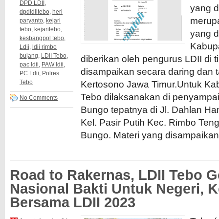
DPD LDII
,
yang d
dpdldiitebo
,
heri
merupa
paryanto
,
kejari
tebo
,
kejaritebo
,
yang di
kesbangpol tebo
,
Kabupa
Ldii
,
ldii rimbo
bujang
,
LDII Tebo
,
diberikan oleh pengurus LDII di t
pac ldii
,
PAW ldii
,
disampaikan secara daring dan t
PC Ldii
,
Polres
Tebo
Kertosono Jawa Timur.Untuk Ka
Tebo dilaksanakan di penyampa
No Comments
Bungo tepatnya di Jl. Dahlan 
Kel. Pasir Putih Kec. Rimbo Te
Bungo. Materi yang disampaikan 
Road to Rakernas, LDII Tebo G
Nasional Bakti Untuk Negeri, K
Bersama LDII 2023