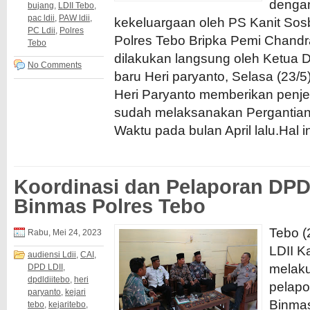
denga
bujang
,
LDII Tebo
,
pac ldii
,
PAW ldii
,
kekeluargaan oleh PS Kanit Sos
PC Ldii
,
Polres
Polres Tebo Bripka Pemi Chandr
Tebo
dilakukan langsung oleh Ketua 
No Comments
baru Heri paryanto, Selasa (23/5
Heri Paryanto memberikan penje
sudah melaksanakan Pergantian
Waktu pada bulan April lalu.Hal in
Koordinasi dan Pelaporan DPD
Binmas Polres Tebo
Tebo (
Rabu, Mei 24, 2023
LDII 
audiensi Ldii
,
CAI
,
melaku
DPD LDII
,
dpdldiitebo
,
heri
pelapo
paryanto
,
kejari
Binmas
tebo
,
kejaritebo
,