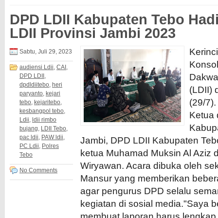
DPD LDII Kabupaten Tebo Hadi
LDII Provinsi Jambi 2023
Kerinci
Sabtu, Juli 29, 2023
Konso
audiensi Ldii
,
CAI
,
Dakwah
DPD LDII
,
dpdldiitebo
,
heri
(LDII) 
paryanto
,
kejari
(29/7).
tebo
,
kejaritebo
,
kesbangpol tebo
,
Ketua 
Ldii
,
ldii rimbo
Kabupa
bujang
,
LDII Tebo
,
pac ldii
,
PAW ldii
,
Jambi, DPD LDII Kabupaten Tebo 
PC Ldii
,
Polres
ketua Muhamad Muksin Al Aziz d
Tebo
Wiryawan. Acara dibuka oleh sek
No Comments
Mansur yang memberikan beber
agar pengurus DPD selalu sema
kegiatan di sosial media."Saya 
membuat laporan harus lengkap,.