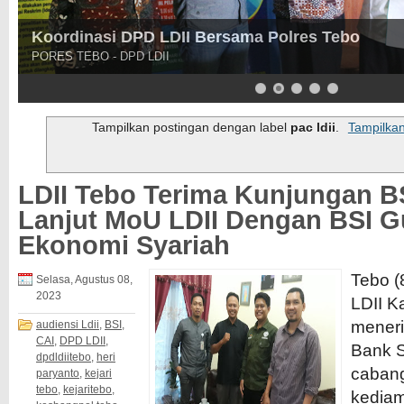
Kakan Kesbangpol Tebo Sugiarto, SP Terima Au
Pererat Silaturahim
Kakan Kesbangpol Bersama Ketua - Pembina DPD LDII Tebo
Tampilkan postingan dengan label
pac ldii
.
Tampilka
LDII Tebo Terima Kunjungan BS
Lanjut MoU LDII Dengan BSI G
Ekonomi Syariah
Tebo (
Selasa, Agustus 08,
2023
LDII K
meneri
audiensi Ldii
,
BSI
,
CAI
,
DPD LDII
,
Bank S
dpdldiitebo
,
heri
cabang
paryanto
,
kejari
tebo
,
kejaritebo
,
kedia