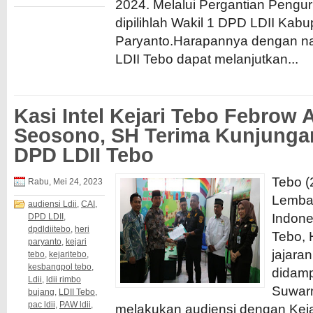
2024. Melalui Pergantian Pengu
dipilihlah Wakil 1 DPD LDII Kab
Paryanto.Harapannya dengan n
LDII Tebo dapat melanjutkan...
Kasi Intel Kejari Tebo Febrow
Seosono, SH Terima Kunjunga
DPD LDII Tebo
Tebo (
Rabu, Mei 24, 2023
Lemba
audiensi Ldii
,
CAI
,
Indone
DPD LDII
,
dpdldiitebo
,
heri
Tebo, 
paryanto
,
kejari
jajara
tebo
,
kejaritebo
,
kesbangpol tebo
,
didamp
Ldii
,
ldii rimbo
Suwar
bujang
,
LDII Tebo
,
pac ldii
,
PAW ldii
,
melakukan audiensi dengan Keja