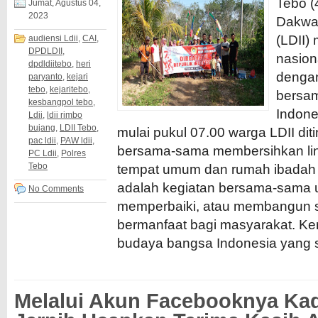
Tebo (
Jumat, Agustus 04,
2023
Dakwah
(LDII)
audiensi Ldii
,
CAI
,
DPDLDII
,
nasion
dpdldiitebo
,
heri
dengan
paryanto
,
kejari
tebo
,
kejaritebo
,
bersam
kesbangpol tebo
,
Indones
Ldii
,
ldii rimbo
bujang
,
LDII Tebo
,
mulai pukul 07.00 warga LDII di
pac ldii
,
PAW ldii
,
bersama-sama membersihkan lin
PC Ldii
,
Polres
Tebo
tempat umum dan rumah ibadah l
adalah kegiatan bersama-sama 
No Comments
memperbaiki, atau membangun 
bermanfaat bagi masyarakat. Ke
budaya bangsa Indonesia yang s
Melalui Akun Facebooknya Ka