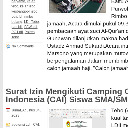
Baitu 
paryanto
,
kejari
tebo
,
kejaritebo
,
Purwo
kesbangpol tebo
,
Rimbo 
Ldii
,
ldii rimbo
bujang
,
LDII Tebo
,
jamaah, Acara dimulai pukul 09.3
pac ldii
,
PAW ldii
,
pembacaan ayat suci Al-Qur'an o
PC Ldii
,
Polres
Tebo
Gunawan dilanjutkan makna hadit
Ustadz Ahmad Sukardi.Acara inti
No Comments
Marsono yang merupakan mutow
berpengalaman dalam membimbi
calon jamaah haji. "Calon jamaah 
Surat Izin Mengikuti Camping 
Indonesia (CAI) Siswa SMA/S
Tebo (
Jumat, Agustus 04,
2023
kualit
LDII m
audiensi Ldii
,
CAI
,