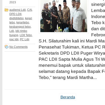
2023
sinergi
Lemba
audiensi Ldii
,
CAI
,
DPD LDII
,
Indone
dpdldiitebo
,
kejari
Tebo k
tebo
,
kejaritebo
,
kesbangpol tebo
,
dan dit
Ldii
,
ldii rimbo
Febro
bujang
,
LDII Tebo
,
pac ldii
,
PC Ldii
S.H. Silaturahim kali ini Mardi 
Penasehat Tukiman, Ketua PC Rim
No Comments
Sekretaris DPD LDII Puger Wiry
PAC LDII Sapta Mulia Agus Tri W
menemui bapak untuk silaturah
selamat datang kepada Bapak F
Tebo," terang Mardi Martha...
Beranda