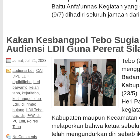
Baitu Anfa'unnas.Kegiatan yang
(9/7) dihadiri seluruh jamaah dari 
Kakan Kesbangpol Tebo Sugiar
Audiensi LDII Guna Pererat Sil
Tebo (
Jumat, Juli 21, 2023
mengge
audiensi Ldii
,
CAI
,
Badan
DPD LDII
,
dpdldiitebo
,
heri
Kabup
paryanto
,
kejari
(23/5)
tebo
,
kejaritebo
,
kesbangpol tebo
,
Heri P
Ldii
,
ldii rimbo
kegiata
bujang
,
LDII Tebo
,
pac ldii
,
PAW ldii
,
Kabupaten maupun Kecamatan d
PC Ldii
,
Polres
melaporkan bahwa ketua sebelu
Tebo
telah mengundurkan diri sebab iku
No Comments