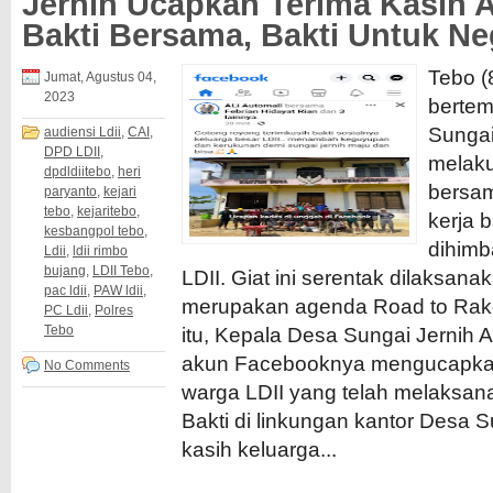
Jernih Ucapkan Terima Kasih A
Bakti Bersama, Bakti Untuk Neg
Tebo (8
Jumat, Agustus 04,
2023
bertem
Sungai
audiensi Ldii
,
CAI
,
DPD LDII
,
melaku
dpdldiitebo
,
heri
bersa
paryanto
,
kejari
tebo
,
kejaritebo
,
kerja 
kesbangpol tebo
,
dihimb
Ldii
,
ldii rimbo
bujang
,
LDII Tebo
,
LDII. Giat ini serentak dilaksan
pac ldii
,
PAW ldii
,
merupakan agenda Road to Rak
PC Ldii
,
Polres
Tebo
itu, Kepala Desa Sungai Jernih 
akun Facebooknya mengucapkan
No Comments
warga LDII yang telah melaksan
Bakti di linkungan kantor Desa S
kasih keluarga...