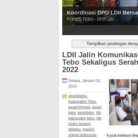
Kakan Kesbangpol Tebo Sug
Pererat Silaturahim
Kakan Kesbangpol Bersama Ketua - P
3
4
5
Tampilkan postingan deng
LDII Jalin Komunikas
Tebo Sekaligus Sera
2022
Selasa, Januari 03,
2023
dpdldiitebo
,
Kabupaten Tebo
,
kasat binmas
,
kejari
tebo
,
kejaritebo
,
ldii
kabupaten tebo
,
ldii
rimbo bujang
,
ldiitebo
,
majelis
ulama indonesia
,
Kasat Intelkam Br