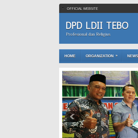
OFFICIAL WEBSITE
DPD LDII TEBO
Profesional dan Religius
»
HOME
ORGANIZATION
NEW