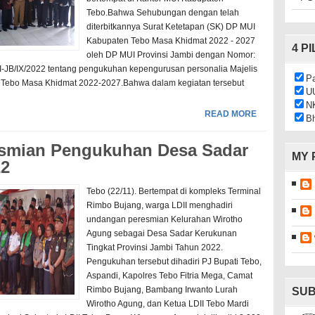
Tebo.Bahwa Sehubungan dengan telah
diterbitkannya Surat Ketetapan (SK) DP MUI
Kabupaten Tebo Masa Khidmat 2022 - 2027
4 P
oleh DP MUI Provinsi Jambi dengan Nomor:
-JB/IX/2022 tentang pengukuhan kepengurusan personalia Majelis
Pa
Tebo Masa Khidmat 2022-2027.Bahwa dalam kegiatan tersebut
U
N
READ MORE
Bh
resmian Pengukuhan Desa Sadar
MY 
22
Tebo (22/11). Bertempat di kompleks Terminal
Rimbo Bujang, warga LDII menghadiri
undangan peresmian Kelurahan Wirotho
Agung sebagai Desa Sadar Kerukunan
Tingkat Provinsi Jambi Tahun 2022.
Pengukuhan tersebut dihadiri PJ Bupati Tebo,
Aspandi, Kapolres Tebo Fitria Mega, Camat
Rimbo Bujang, Bambang Irwanto Lurah
SUB
Wirotho Agung, dan Ketua LDII Tebo Mardi