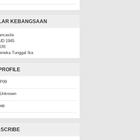
ILAR KEBANGSAAN
ncasila
UD 1945
KRI
ineka Tunggal Ika
PROFILE
P09
Unknown
wp
SCRIBE