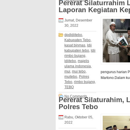
Pererat Silaturrahim
Laporan Kegiatan Ke
Jumat, Desember
30, 2022
dpdldiitebo
,
Kabupaten Tebo
,
kasat binmas
,
ldii
kabupaten tebo
,
ldii
rimbo bujang
,
ldiitebo
,
majelis
ulama indonesia
,
mui
,
mui tebo
,
pengurus harian 
muitebo
,
Polres
Martono.Dalam kun
Tebo
,
rimbo bujang
,
TEBO
No Comments
Pererat Silaturahim,
Polres Tebo
Rabu, Oktober 05,
2022