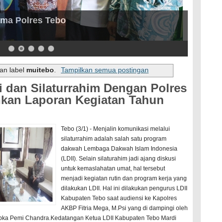
iarto, SP Terima Audiensi LDII Guna
embina DPD LDII Tebo
an label
muitebo
.
Tampilkan semua postingan
i dan Silaturrahim Dengan Polres
hkan Laporan Kegiatan Tahun
Tebo (3/1) - Menjalin komunikasi melalui
silaturrahim adalah salah satu program
dakwah Lembaga Dakwah Islam Indonesia
(LDII). Selain silaturahim jadi ajang diskusi
untuk kemaslahatan umat, hal tersebut
menjadi kegiatan rutin dan program kerja yang
dilakukan LDII. Hal ini dilakukan pengurus LDII
Kabupaten Tebo saat audiensi ke Kapolres
AKBP Fitria Mega, M.Psi yang di dampingi oleh
ipka Pemi Chandra.Kedatangan Ketua LDII Kabupaten Tebo Mardi