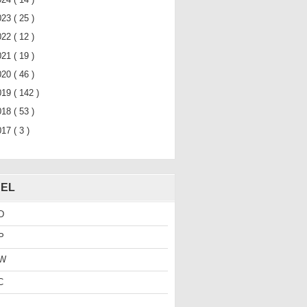
023
( 25 )
022
( 12 )
021
( 19 )
020
( 46 )
019
( 142 )
018
( 53 )
017
( 3 )
EL
D
P
W
C