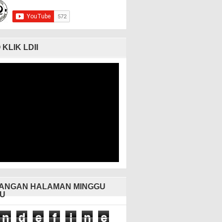
 KLIK LDII
ANGAN HALAMAN MINGGU
U
n
d
e
f
i
n
e