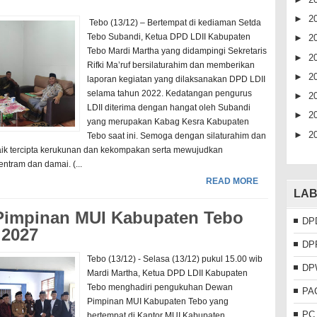
►
2
Tebo (13/12) – Bertempat di kediaman Setda
Tebo Subandi, Ketua DPD LDII Kabupaten
►
2
Tebo Mardi Martha yang didampingi Sekretaris
►
2
Rifki Ma’ruf bersilaturahim dan memberikan
►
2
laporan kegiatan yang dilaksanakan DPD LDII
selama tahun 2022. Kedatangan pengurus
►
2
LDII diterima dengan hangat oleh Subandi
►
2
yang merupakan Kabag Kesra Kabupaten
►
2
Tebo saat ini. Semoga dengan silaturahim dan
ik tercipta kerukunan dan kekompakan serta mewujudkan
ntram dan damai. (...
READ MORE
LAB
impinan MUI Kabupaten Tebo
DP
 2027
DP
Tebo (13/12) - Selasa (13/12) pukul 15.00 wib
DP
Mardi Martha, Ketua DPD LDII Kabupaten
Tebo menghadiri pengukuhan Dewan
PA
Pimpinan MUI Kabupaten Tebo yang
PC
bertempat di Kantor MUI Kabupaten