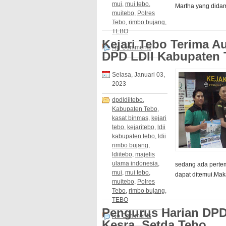
mui
,
mui tebo
,
Martha yang didamp
muitebo
,
Polres
Tebo
,
rimbo bujang
,
TEBO
Kejari Tebo Terima A
No Comments
DPD LDII Kabupaten 
Selasa, Januari 03,
2023
dpdldiitebo
,
Kabupaten Tebo
,
kasat binmas
,
kejari
tebo
,
kejaritebo
,
ldii
kabupaten tebo
,
ldii
rimbo bujang
,
ldiitebo
,
majelis
ulama indonesia
,
sedang ada pertem
mui
,
mui tebo
,
dapat ditemui.Maka
muitebo
,
Polres
Tebo
,
rimbo bujang
,
TEBO
Pengurus Harian DPD
No Comments
Kesra, Setda Tebo