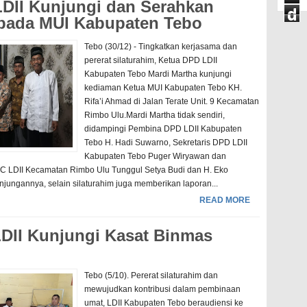
 LDII Kunjungi dan Serahkan
d
pada MUI Kabupaten Tebo
Tebo (30/12) - Tingkatkan kerjasama dan
pererat silaturahim, Ketua DPD LDII
Kabupaten Tebo Mardi Martha kunjungi
kediaman Ketua MUI Kabupaten Tebo KH.
Rifa’i Ahmad di Jalan Terate Unit. 9 Kecamatan
Rimbo Ulu.Mardi Martha tidak sendiri,
didampingi Pembina DPD LDII Kabupaten
Tebo H. Hadi Suwarno, Sekretaris DPD LDII
Kabupaten Tebo Puger Wiryawan dan
PC LDII Kecamatan Rimbo Ulu Tunggul Setya Budi dan H. Eko
jungannya, selain silaturahim juga memberikan laporan...
READ MORE
 LDII Kunjungi Kasat Binmas
Tebo (5/10). Pererat silaturahim dan
mewujudkan kontribusi dalam pembinaan
umat, LDII Kabupaten Tebo beraudiensi ke