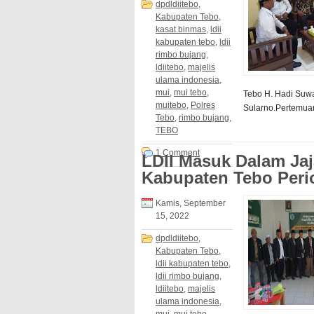
dpdldiitebo
,
Kabupaten Tebo
,
kasat binmas
,
ldii
kabupaten tebo
,
ldii
rimbo bujang
,
ldiitebo
,
majelis
ulama indonesia
,
mui
,
mui tebo
,
Tebo H. Hadi Suwa
muitebo
,
Polres
Sularno.Pertemuan
Tebo
,
rimbo bujang
,
TEBO
1 Comment
LDII Masuk Dalam Ja
Kabupaten Tebo Perio
Kamis, September
15, 2022
dpdldiitebo
,
Kabupaten Tebo
,
ldii kabupaten tebo
,
ldii rimbo bujang
,
ldiitebo
,
majelis
ulama indonesia
,
mui
,
mui tebo
,