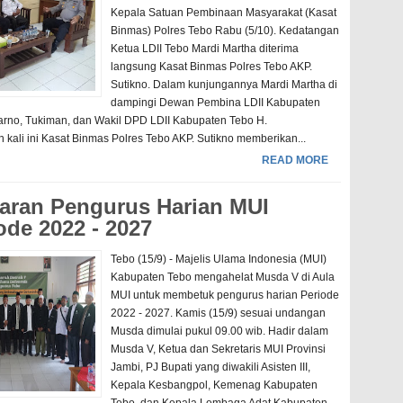
Kepala Satuan Pembinaan Masyarakat (Kasat
Binmas) Polres Tebo Rabu (5/10). Kedatangan
Ketua LDII Tebo Mardi Martha diterima
langsung Kasat Binmas Polres Tebo AKP.
Sutikno. Dalam kunjungannya Mardi Martha di
dampingi Dewan Pembina LDII Kabupaten
rno, Tukiman, dan Wakil DPD LDII Kabupaten Tebo H.
 kali ini Kasat Binmas Polres Tebo AKP. Sutikno memberikan...
READ MORE
jaran Pengurus Harian MUI
de 2022 - 2027
Tebo (15/9) - Majelis Ulama Indonesia (MUI)
Kabupaten Tebo mengahelat Musda V di Aula
MUI untuk membetuk pengurus harian Periode
2022 - 2027. Kamis (15/9) sesuai undangan
Musda dimulai pukul 09.00 wib. Hadir dalam
Musda V, Ketua dan Sekretaris MUI Provinsi
Jambi, PJ Bupati yang diwakili Asisten III,
Kepala Kesbangpol, Kemenag Kabupaten
Tebo, dan Kepala Lembaga Adat Kabupaten