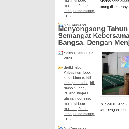
mui
,
mui tebo
,
Martha serta didam
muitebo
,
Polres
orang di antarany
Tebo
,
rimbo bujang
,
TEBO
No Comments
Menyongsong Tahun
Semangat Kebersama
Bangsa, Dengan Menj
Selasa, Januari 03,
2023
dpdldiitebo
,
Kabupaten Tebo
,
kasat binmas
,
ldii
kabupaten tebo
,
ldii
rimbo bujang
,
ldiitebo
,
majelis
ulama indonesia
,
mui
,
mui tebo
,
ini digelar Sabtu 
muitebo
,
Polres
wib.Dengan tema 
Tebo
,
rimbo bujang
,
TEBO
No Comments