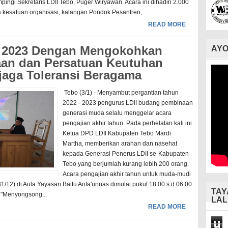
pingi Sekretaris LDII Tebo, Puger Wiryawan. Acara ini dihadiri 2.000
a kesatuan organisasi, kalangan Pondok Pesantren,...
READ MORE
 2023 Dengan Mengokohkan
AYO
an dan Persatuan Keutuhan
aga Toleransi Beragama
Tebo (3/1) - Menyambut pergantian tahun
2022 - 2023 pengurus LDII budang pembinaan
generasi muda selalu menggelar acara
pengajian akhir tahun. Pada perhelatan kali ini
Ketua DPD LDII Kabupaten Tebo Mardi
Martha, memberikan arahan dan nasehat
kepada Generasi Penerus LDII se-Kabupaten
Tebo yang berjumlah kurang lebih 200 orang.
Acara pengajian akhir tahun untuk muda-mudi
(31/12) di Aula Yayasan Baitu Anfa'unnas dimulai pukul 18.00 s.d 06.00
TAY
"Menyongsong...
LAL
READ MORE
u