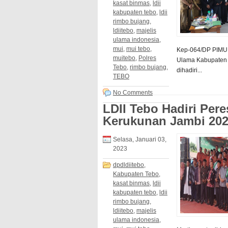
kasat binmas
,
ldii
kabupaten tebo
,
ldii
rimbo bujang
,
ldiitebo
,
majelis
ulama indonesia
,
mui
,
mui tebo
,
Kep-064/DP PIMUI
muitebo
,
Polres
Ulama Kabupaten 
Tebo
,
rimbo bujang
,
dihadiri...
TEBO
No Comments
LDII Tebo Hadiri Pe
Kerukunan Jambi 20
Selasa, Januari 03,
2023
dpdldiitebo
,
Kabupaten Tebo
,
kasat binmas
,
ldii
kabupaten tebo
,
ldii
rimbo bujang
,
ldiitebo
,
majelis
ulama indonesia
,