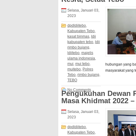
Selasa, Januari 03,
2023
dpdldiitebo
,
Kabupaten Tebo
,
kasat binmas
,
ldii
kabupaten tebo
,
ldii
rimbo bujang
,
ldiitebo
,
majelis
ulama indonesia
,
mui
,
mui tebo
,
hubungan yang ba
muitebo
,
Polres
masyarakat yang te
Tebo
,
rimbo bujang
,
TEBO
No Comments
Pengukuhan Dewan P
Masa Khidmat 2022 –
Selasa, Januari 03,
2023
dpdldiitebo
,
Kabupaten Tebo
,