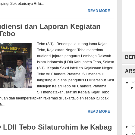
ingi Sekretarisnya Rifki...
READ MORE
udiensi dan Laporan Kegiatan
Tebo
Tebo (3/1) - Bertempat di ruang tamu Kejari
Tebo, Kejaksaan Negeri Tebo menerima
audiensi jajaran pengurus Lembaga Dakwah
BER
Islam Indonesia (LDII) Kabupaten Tebo, Selasa
(3/1). Kepala Seksi Intelijen Kejaksaan Negeri
ARS
Tebo Ari Chandra Pratama, SH menemui
langsung audiensi pengurus LDII tersebut.Kasi
▼
2
Intelejen Kejari Tebo Ari Chandra Pratama,
SH mengatakan, saat ini Kepala Kejari Tebo
uan dan mempersiapkan rakernas di Jakarta, oleh sebab itu tidak
...
READ MORE
 LDII Tebo Silaturohim ke Kabag
►
2
►
2