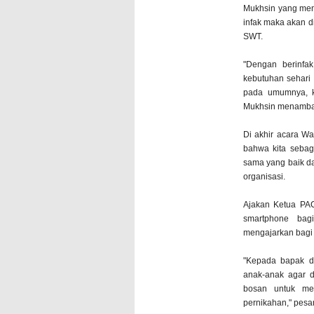
Mukhsin yang men
infak maka akan d
SWT.
"Dengan berinfa
kebutuhan sehari 
pada umumnya, k
Mukhsin menamba
Di akhir acara W
bahwa kita sebag
sama yang baik da
organisasi.
Ajakan Ketua PAC
smartphone ba
mengajarkan bagi 
"Kepada bapak d
anak-anak agar d
bosan untuk me
pernikahan," pes