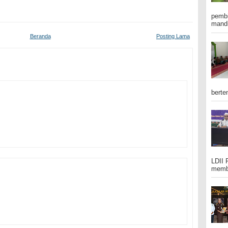
pembi
mandi
Beranda
Posting Lama
berte
LDII 
membe