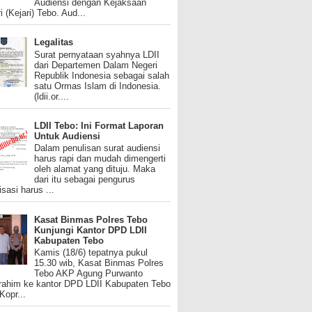
Audiensi dengan Kejaksaan
i (Kejari) Tebo. Aud...
Legalitas
Surat pernyataan syahnya LDII
dari Departemen Dalam Negeri
Republik Indonesia sebagai salah
satu Ormas Islam di Indonesia.
(ldii.or....
LDII Tebo: Ini Format Laporan
Untuk Audiensi
Dalam penulisan surat audiensi
harus rapi dan mudah dimengerti
oleh alamat yang dituju. Maka
dari itu sebagai pengurus
isasi harus ...
Kasat Binmas Polres Tebo
Kunjungi Kantor DPD LDII
Kabupaten Tebo
Kamis (18/6) tepatnya pukul
15.30 wib, Kasat Binmas Polres
Tebo AKP Agung Purwanto
urahim ke kantor DPD LDII Kabupaten Tebo
 Kopr...