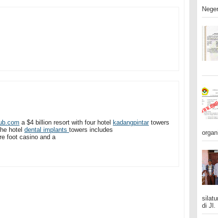
Neger
ub.com
a $4 billion resort with four hotel
kadangpintar
towers
the hotel
dental implants
towers includes
organ
e foot casino and a
silat
di Jl.