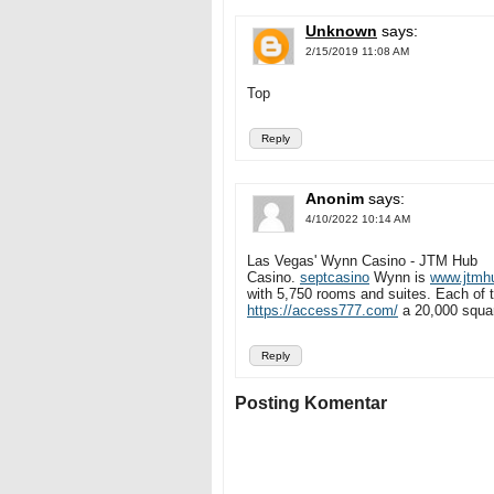
Unknown
says:
2/15/2019 11:08 AM
Top
Reply
Anonim
says:
4/10/2022 10:14 AM
Las Vegas' Wynn Casino - JTM Hub
Casino.
septcasino
Wynn is
www.jtmh
with 5,750 rooms and suites. Each of 
https://access777.com/
a 20,000 squar
Reply
Posting Komentar