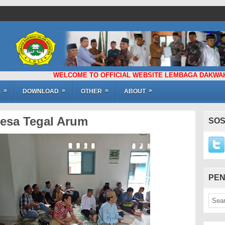
WELCOME TO OFFICIAL WEBSITE LEMBAGA DAKWAH ISLAM I
»
»
»
»
S
DOWNLOAD
OTHER
ABOUT
Desa Tegal Arum
SOS
PEN