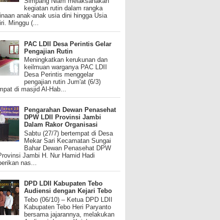
Simpang Niam melaksanakan
kegiatan rutin dalam rangka
naan anak-anak usia dini hingga Usia
ri. Minggu (...
PAC LDII Desa Perintis Gelar
Pengajian Rutin
Meningkatkan kerukunan dan
keilmuan warganya PAC LDII
Desa Perintis menggelar
pengajian rutin Jum'at (6/3)
mpat di masjid Al-Hab...
Pengarahan Dewan Penasehat
DPW LDII Provinsi Jambi
Dalam Rakor Organisasi
Sabtu (27/7) bertempat di Desa
Mekar Sari Kecamatan Sungai
Bahar Dewan Penasehat DPW
Provinsi Jambi H. Nur Hamid Hadi
rikan nas...
DPD LDII Kabupaten Tebo
Audiensi dengan Kejari Tebo
Tebo (06/10) – Ketua DPD LDII
Kabupaten Tebo Heri Paryanto
bersama jajarannya, melakukan