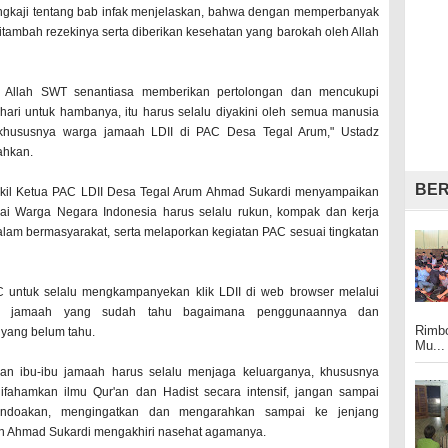
gkaji tentang bab infak menjelaskan, bahwa dengan memperbanyak
itambah rezekinya serta diberikan kesehatan yang barokah oleh Allah
k Allah SWT senantiasa memberikan pertolongan dan mencukupi
hari untuk hambanya, itu harus selalu diyakini oleh semua manusia
hususnya warga jamaah LDII di PAC Desa Tegal Arum," Ustadz
hkan.
BER
akil Ketua PAC LDII Desa Tegal Arum Ahmad Sukardi menyampaikan
ai Warga Negara Indonesia harus selalu rukun, kompak dan kerja
lam bermasyarakat, serta melaporkan kegiatan PAC sesuai tingkatan
 untuk selalu mengkampanyekan klik LDII di web browser melalui
gi jamaah yang sudah tahu bagaimana penggunaannya dan
Rimbo
yang belum tahu.
Mu...
an ibu-ibu jamaah harus selalu menjaga keluarganya, khususnya
ifahamkan ilmu Qur'an dan Hadist secara intensif, jangan sampai
ndoakan, mengingatkan dan mengarahkan sampai ke jenjang
an Ahmad Sukardi mengakhiri nasehat agamanya.